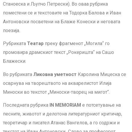
Станоеска и Љупчо Петрески). Во оваа рубрика
поместени се и текстовите на Тодорка Балова и Иван
Антоновски посветени на Блаже Конески и неговaта
поезија.
Рубриката
Театар
преку фрагменот „Могила“ го
промовира драмскиот текст „Рокеришта“ на Сашо
Блажески.
Во рубриката
Ликовна уметност
Каролина Мицеска се
осврнува на творештвото на акварелистот Илија
Миноски во текстот „Миноски-творец на мигот“.
Последната рубрика
IN MEMORIAM
е потсетување на
песните, животот и делотона литературниот критичар,
теоретичар и писател Атанас Вангелов, а го содржи и
текстот на Иван Антоновски „Слово за професорот