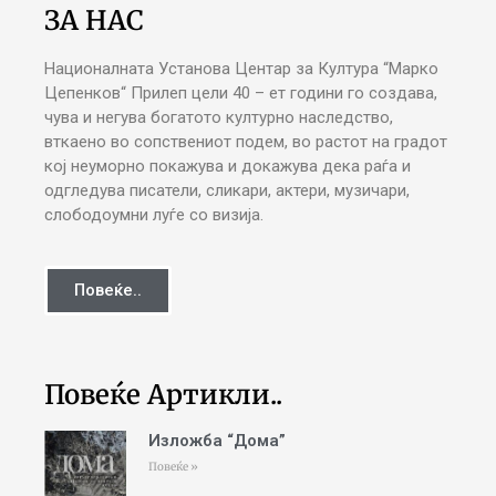
ЗА НАС
Националната Установа Центар за Култура “Марко
Цепенков“ Прилеп цели 40 – ет години го создава,
чува и негува богатото културно наследство,
вткаено во сопствениот подем, во растот на градот
кој неуморно покажува и докажува дека раѓа и
одгледува писатели, сликари, актери, музичари,
слободоумни луѓе со визија.
Повеќе..
Повеќе Артикли..
Изложба “Дома”
Повеќе »