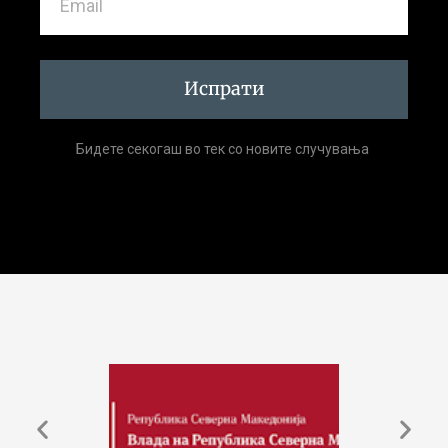
Испрати
Бидете секогаш во тек со новите случувања