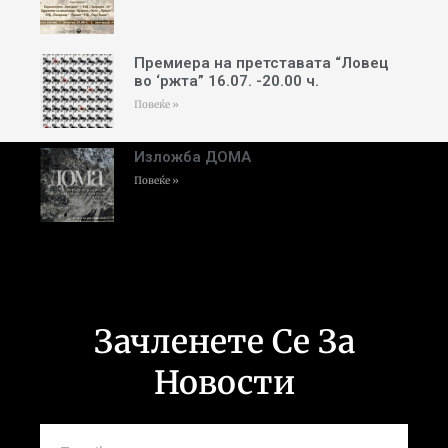
Премиера на претставата “Ловец
во ‘ржта” 16.07. -20.00 ч.
Повеќе »
Изложба ДОМА
Повеќе »
Зачленете Се За
Новости