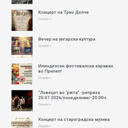
Концерт на Трио Долче
Повеќе »
Вечер на унгарска култура
Повеќе »
Илинденски фестивалски караван
во Прилеп!
Повеќе »
“Ловецот во ‘ржта” -реприза
20.07.2026/понеделник/-20.00ч.
Повеќе »
Концерт на староградска музика
Повеќе »