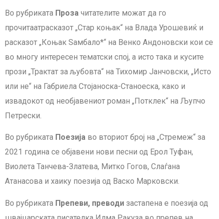
Во рубриката
Проза
читателите можат да го
прочитаатрасказот „Стар коњак“ на Влада Урошевиќ и
расказот „Коњак Ѕамбало*“ на Венко Андоновски кои се
во многу интересен тематски спој, а исто така и кусите
прози „Трактат за љубовта“ на Тихомир Јанчовски, „Исто
или не“ на Габриела Стојаноска-Станоеска, како и
извадокот од необјавениот роман „Потклек“ на Љупчо
Петрески.
Во рубриката
Поезија
во вториот број на „Стремеж“ за
2021 година се објавени нови песни од Ерол Туфан,
Виолета Танчева-Златева, Митко Гогов, Слаѓана
Атанасова и хаику поезија од Васко Марковски.
Во рубриката
Препеви, преводи
застапена е поезија од
швајцарската писателка Илма Ракуза во препев на