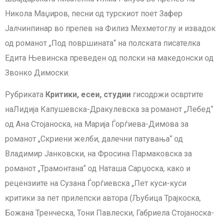
Никола Маџиров, песни од турскиот поет Зафер
Јалчинпинар во препев на Филиз Мехметоглу и извадок
од романот „Под површината“ на полската писателка
Едита Њевинска преведен од полски на македонски од
Звонко Димоски.
Рубриката
Критики, есеи, студии
гисодржи освртите
наЛидија Капушевска-Дракулевска за романот „Лебед“
од Ана Стојаноска, на Марија Ѓорѓиева-Димова за
романот „Скриени желби, далечни патувања“ од
Владимир Јанковски, на Фросина Пармаковска за
романот „Трамонтана“ од Наташа Сарџоска, како и
рецензиите на Сузана Ѓорѓиевска „Пет куси-куси
критики за пет прилепски автора (Љубица Трајкоска,
Божана Тренческа, Тони Павлески, Габриела Стојаноска-