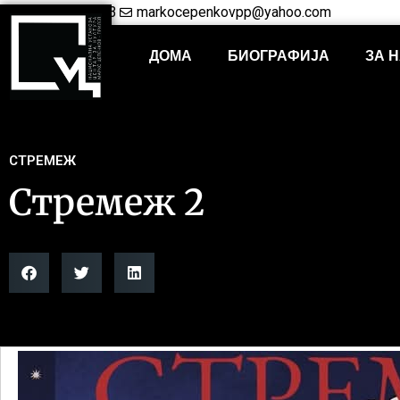
+38948421703
markocepenkovpp@yahoo.com
ДОМА
БИОГРАФИЈА
ЗА 
СТРЕМЕЖ
Стремеж 2