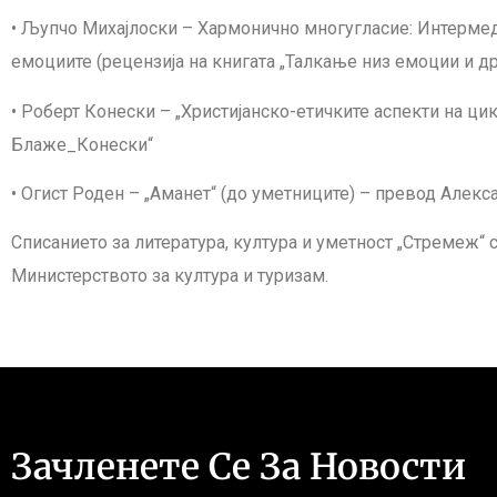
• Љупчо Михајлоски – Хармонично многугласие: Интермед
емоциите (рецензија на книгата „Талкање низ емоции и д
• Роберт Конески – „Христијанско-етичките аспекти на ци
Блаже_Конески“
• Огист Роден – „Аманет“ (до уметниците) – превод Алек
Списанието за литература, култура и уметност „Стремеж“ 
Министерството за култура и туризам.
Зачленете Се За Новости