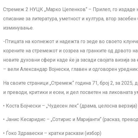
Стремеж 2 НУЦК „Марко Цепенков“ – Прилеп, го издаде 
списание за литература, уметност и култура, втор засебен 
изминување.
-Птицата на копнежот и надежта го зеде во своето клунче
корените на стремежот и созреа на гранките од дрвото на
новите духовни сфери каде ќе ја засади својата визија за
– вели Александар Војнески, главен и одговорен уредник
На своите страници „Стремеж“ година 71, број 2, за 2025, 
и преводи, критики и есеи, и дел посветен на ликовната у
• Коста Бојчески – „Чудесен лек“ (драма, целосна верзија)
• Јанис Кесаридис – „Сотирис и Маријанти“ (расказ, прево
• Ѓоко Здравески – кратки раскази (избор)