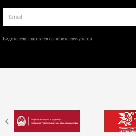
Бидете секогаш во тек со новите случувања