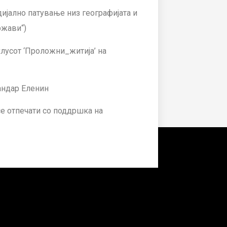
ијално патување низ географијата и
ржави“)
клусот ‘Проложни_житија’ на
сандар Еленин
се отпечати со поддршка на