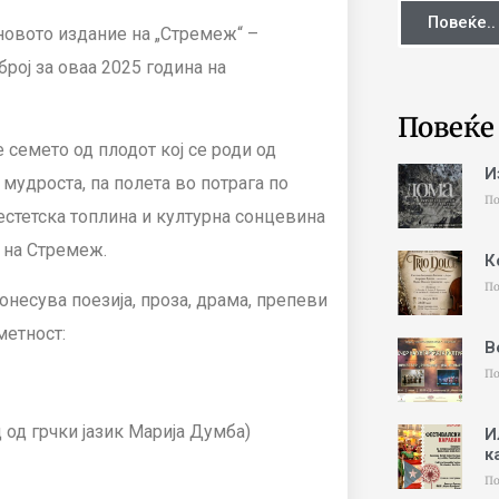
Повеќе..
новото издание на „Стремеж“ –
број за оваа 2025 година на
Повеќе
 семето од плодот кој се роди од
И
 мудроста, па полета во потрага по
По
 естетска топлина и културна сонцевина
 на Стремеж.
К
По
донесува поезија, проза, драма, препеви
метност:
В
По
д од грчки јазик Марија Думба)
И
к
По