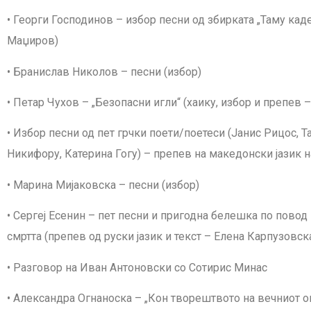
• Георги Господинов – избор песни од збирката „Таму кад
Маџиров)
• Бранислав Николов – песни (избор)
• Петар Чухов – „Безопасни игли“ (хаику, избор и препев
• Избор песни од пет грчки поети/поетеси (Јанис Рицос, 
Никифору, Катерина Гогу) – препев на македонски јазик 
• Марина Мијаковска – песни (избор)
• Сергеј Есенин – пет песни и пригодна белешка по повод
смртта (препев од руски јазик и текст – Елена Карпузовск
• Разговор на Иван Антоновски со Сотирис Минас
• Александра Огнаноска – „Кон творештвото на вечниот 