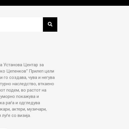
а Установа Центар за
рко Цепенков“ Прилеп цели
ни го создава, чува и негува
турно наследство, вткаено
от подем, во растот на
еуморно покажува и
ка раѓа и одгледува
икари, актери, музичари,
луѓе со визија.