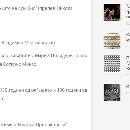
“
е што не сум бил“ (препев Никола
-
п
По
К
м
 – Владимир Мартиновски)
По
Тасос Ливадитис, Марија Полидури, Торис
П
“
на Сотирис Минас
-
По
И
 130 години од раѓањето и 100 години од
По
а)
оптимист Билјана Црвенковска“