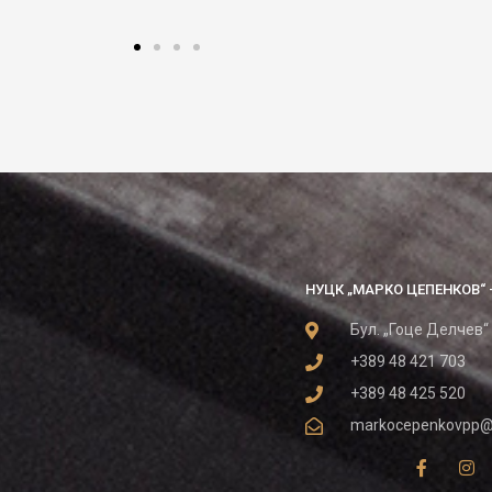
НУЦК „МАРКО ЦЕПЕНКОВ“ 
Бул. „Гоце Делчев“
+389 48 421 703
+389 48 425 520
markocepenkovpp@