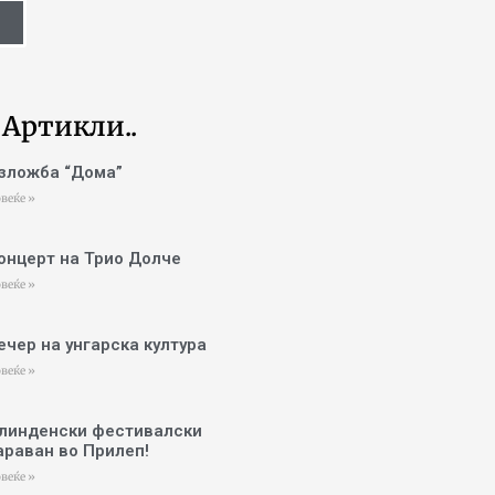
 Артикли..
зложба “Дома”
веќе »
онцерт на Трио Долче
веќе »
ечер на унгарска култура
веќе »
линденски фестивалски
араван во Прилеп!
веќе »