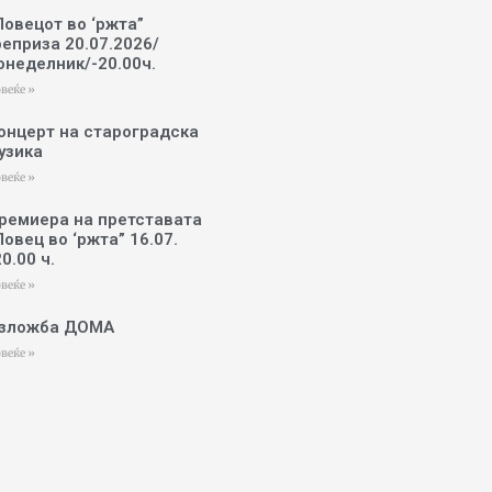
Ловецот во ‘ржта”
реприза 20.07.2026/
онеделник/-20.00ч.
веќе »
онцерт на староградска
узика
веќе »
ремиера на претставата
Ловец во ‘ржта” 16.07.
20.00 ч.
веќе »
зложба ДОМА
веќе »