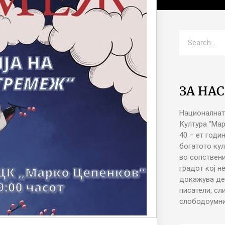
ЗА НАС
Националнат
Култура “Ма
40 – ет годи
богатото кул
во сопствени
градот кој н
докажува де
писатели, сл
слободоумни 