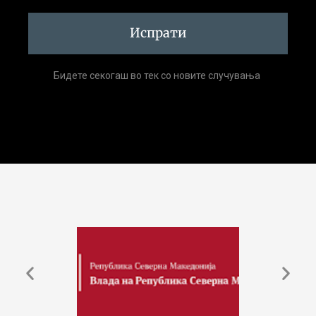
Испрати
Бидете секогаш во тек со новите случувања