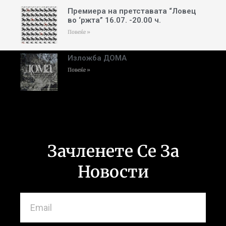
Премиера на претставата “Ловец
во ‘ржта” 16.07. -20.00 ч.
Повеќе »
Изложба ДОМА
Повеќе »
Зачленете Се За
Новости