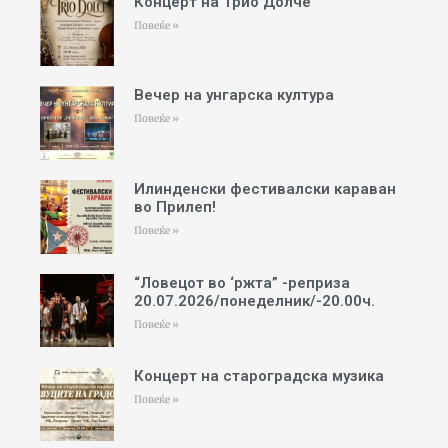
Концерт на Трио Долче
Повеќе »
Вечер на унгарска култура
Повеќе »
Илинденски фестивалски караван
во Прилеп!
Повеќе »
“Ловецот во ‘ржта” -реприза
20.07.2026/понеделник/-20.00ч.
Повеќе »
Концерт на староградска музика
Повеќе »