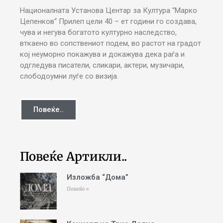
Националната Установа Центар за Култура “Марко
Цепенков“ Прилеп цели 40 – ет години го создава,
чува и негува богатото културно наследство,
вткаено во сопствениот подем, во растот на градот
кој неуморно покажува и докажува дека раѓа и
одгледува писатели, сликари, актери, музичари,
слободоумни луѓе со визија.
Повеќе..
Повеќе Артикли..
Изложба “Дома”
Повеќе »