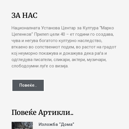
ЗА НАС
Националната Установа Центар за Култура “Марко
Цепенков“ Прилеп цели 40 – ет години го создава,
чува и негува богатото културно наследство,
вткаено во сопствениот подем, во растот на градот
кој неуморно покажува и докажува дека раѓа и
одгледува писатели, сликари, актери, музичари,
слободоумни луѓе со визија.
Повеќе..
Повеќе Артикли..
Изложба “Дома”