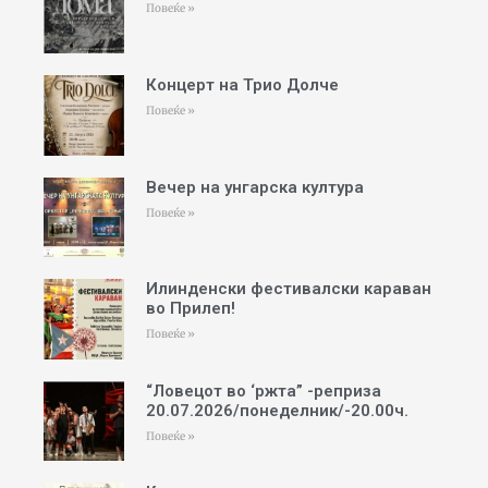
Повеќе »
Концерт на Трио Долче
Повеќе »
Вечер на унгарска култура
Повеќе »
Илинденски фестивалски караван
во Прилеп!
Повеќе »
“Ловецот во ‘ржта” -реприза
20.07.2026/понеделник/-20.00ч.
Повеќе »