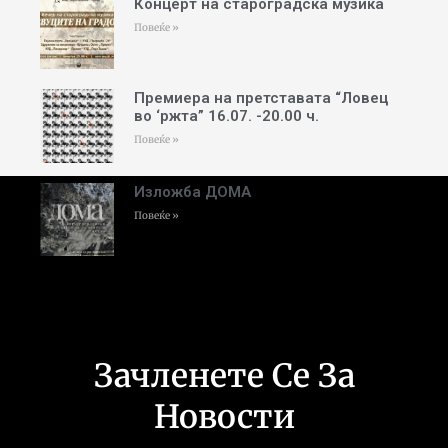
Концерт на староградска музика
Повеќе »
Премиера на претставата “Ловец
во ‘ржта” 16.07. -20.00 ч.
Повеќе »
Изложба ДОМА
Повеќе »
Зачленете Се За
Новости