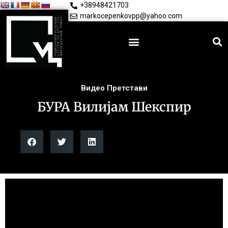
+38948421703
markocepenkovpp@yahoo.com
Видео Претстави
БУРА Вилијам Шекспир