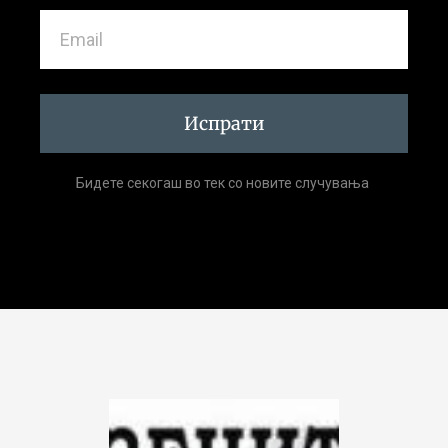
Испрати
Бидете секогаш во тек со новите случувања