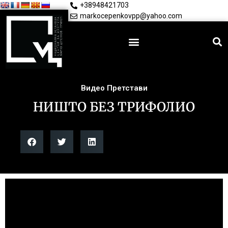
+38948421703
markocepenkovpp@yahoo.com
Видео Претстави
НИШТО БЕЗ ТРИФОЛИО