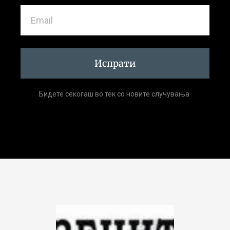
Испрати
Бидете секогаш во тек со новите случувања