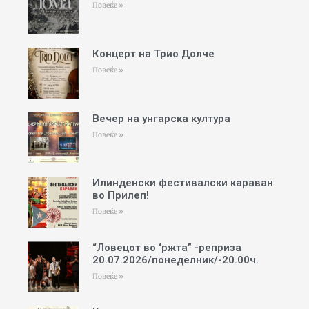
Повеќе »
Концерт на Трио Долче
Повеќе »
Вечер на унгарска култура
Повеќе »
Илинденски фестивалски караван
во Прилеп!
Повеќе »
“Ловецот во ‘ржта” -реприза
20.07.2026/понеделник/-20.00ч.
Повеќе »