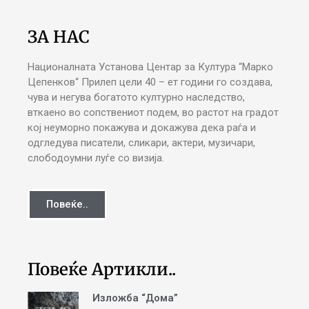
ЗА НАС
Националната Установа Центар за Култура “Марко
Цепенков“ Прилеп цели 40 – ет години го создава,
чува и негува богатото културно наследство,
вткаено во сопствениот подем, во растот на градот
кој неуморно покажува и докажува дека раѓа и
одгледува писатели, сликари, актери, музичари,
слободоумни луѓе со визија.
Повеќе..
Повеќе Артикли..
Изложба “Дома”