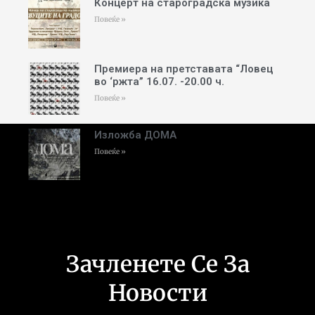
Концерт на староградска музика
Повеќе »
Премиера на претставата “Ловец
во ‘ржта” 16.07. -20.00 ч.
Повеќе »
Изложба ДОМА
Повеќе »
Зачленете Се За
Новости