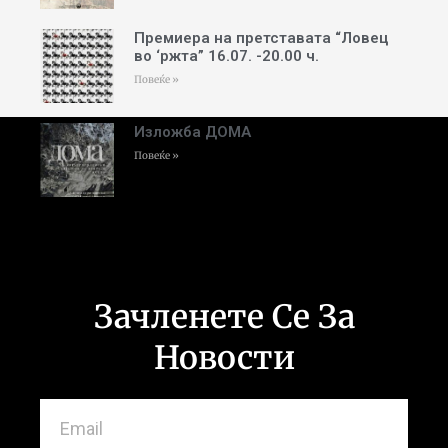
Премиера на претставата “Ловец
во ‘ржта” 16.07. -20.00 ч.
Повеќе »
Изложба ДОМА
Повеќе »
Зачленете Се За
Новости