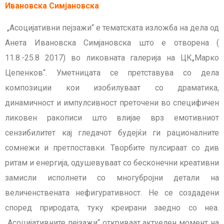
Ивановска Симјановска
„Асоцијативни пејзажи“ е тематската изложба на дела од
Анета Ивановска Симјановска што
e
отворена
(
11.8.-25.8 2017)
во ликовната галерија на ЦК„Марко
Цепенков“. Уметницата се претставува со дела
композиции кои изобилуваат со драматика,
динамичност и импулсивност преточени во специфичен
ликовен ракописи што влијае врз емотивниот
сензибилитет кај гледачот будејќи ги рационалните
сомнежи и претпоставки. Творбите пулсираат со див
ритам и енергија, одушевуваат со бесконечни креативни
замисли исполнети со многубројни детали на
величенствената нефигуративност. Не се создадени
според природата, туку креирани заедно со неа.
„Асоцијативните пејзажи“ откриваат актуелен момент на