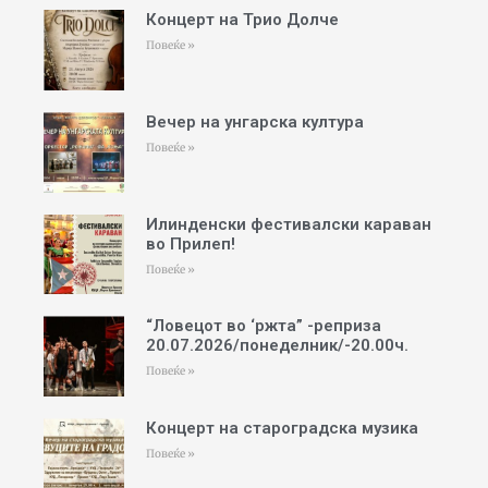
Концерт на Трио Долче
Повеќе »
Вечер на унгарска култура
Повеќе »
Илинденски фестивалски караван
во Прилеп!
Повеќе »
“Ловецот во ‘ржта” -реприза
20.07.2026/понеделник/-20.00ч.
Повеќе »
Концерт на староградска музика
Повеќе »