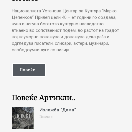
Националната Установа Центар за Култура “Марко
Цепенков“ Прилеп цели 40 – ет години го создава,
чува и негува богатото културно наследство,
вткаено во сопствениот подем, во растот на градот
кој неуморно покажува и докажува дека раѓа и
одгледува писатели, сликари, актери, музичари,
слободоумни луѓе со визија.
Повеќе..
Повеќе Артикли..
Изложба “Дома”
Повеќе »