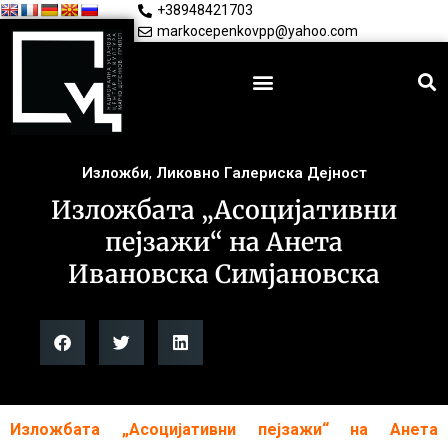
+38948421703
markocepenkovpp@yahoo.com
Изложби
,
Ликовно Галериска Дејност
Изложбата „Асоцијативни
пејзажи“ на Анета
Ивановска Симјановска
Изложбата „Асоцијативни пејзажи“ на Анета