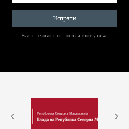
Испрати
Бидете секогаш во тек со новите случувања