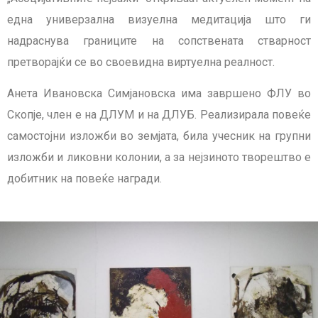
една универзална визуелна медитација што ги
надраснува границите на сопствената стварност
претворајќи се во своевидна виртуелна реалност.
Анета Ивановска Симјановска има завршено ФЛУ во
Скопје, член е на ДЛУМ и на ДЛУБ. Реализирала повеќе
самостојни изложби во земјата, била учесник на групни
изложби и ликовни колонии, а за нејзиното творештво е
добитник на повеќе награди.