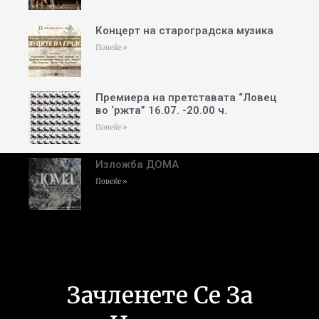
Концерт на староградска музика
Повеќе »
Премиера на претставата “Ловец
во ‘ржта” 16.07. -20.00 ч.
Повеќе »
Изложба ДОМА
Повеќе »
Зачленете Се За