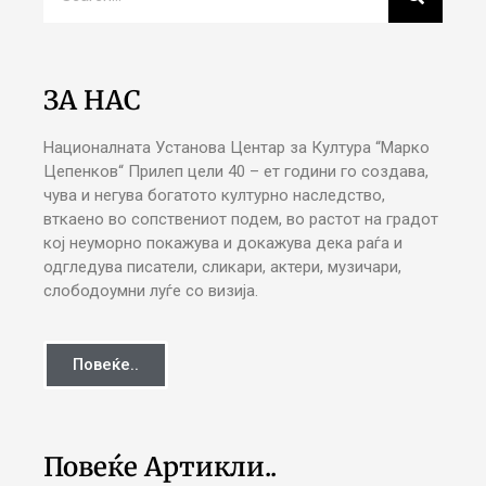
ЗА НАС
Националната Установа Центар за Култура “Марко
Цепенков“ Прилеп цели 40 – ет години го создава,
чува и негува богатото културно наследство,
вткаено во сопствениот подем, во растот на градот
кој неуморно покажува и докажува дека раѓа и
одгледува писатели, сликари, актери, музичари,
слободоумни луѓе со визија.
Повеќе..
Повеќе Артикли..