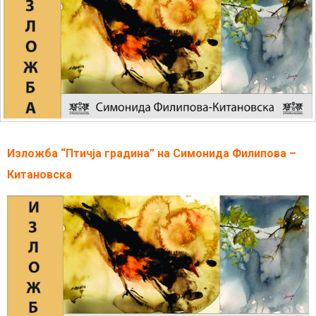
Изложба “Птичја градина” на Симонида Филипова –
Китановска