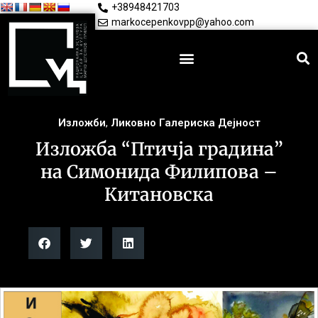
+38948421703
markocepenkovpp@yahoo.com
Изложби
,
Ликовно Галериска Дејност
Изложба “Птичја градина”
на Симонида Филипова –
Китановска