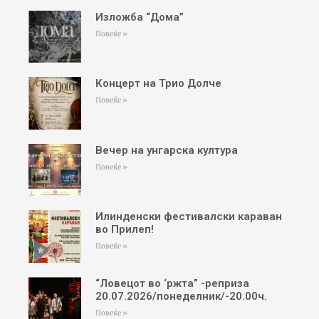
Изложба “Дома”
Повеќе »
Концерт на Трио Долче
Повеќе »
Вечер на унгарска култура
Повеќе »
Илинденски фестивалски караван
во Прилеп!
Повеќе »
“Ловецот во ‘ржта” -реприза
20.07.2026/понеделник/-20.00ч.
Повеќе »