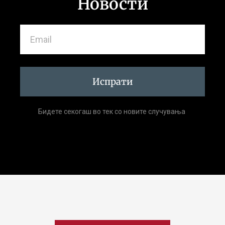
Новости
Испрати
Бидете секогаш во тек со новите случувања