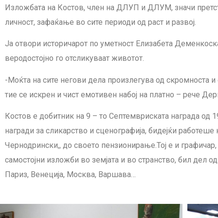
Изложбата на Костов, член на ДЛУП и ДЛУМ,
значи претс
личност, зафаќање во сите периоди од раст и развој.
Ја отвори историчарот по уметност Елизабета Деменкос
веродостојно го отсликуваат животот.
-Моќта на сите негови дела произлегува од скромноста и
тие се искрен и чист емотивен набој на платно – рече Де
Костов е
добитник на 9 – то Септемвриската награда од 1
награди за сликарство и сценографија, бидејќи работеше 
Чернодрински,, до своето пензионирање.Тој е и
графича
р
самостојни изложби во земјата и во странство, бил дел од
Париз, Венеција, Москва, Варшава…