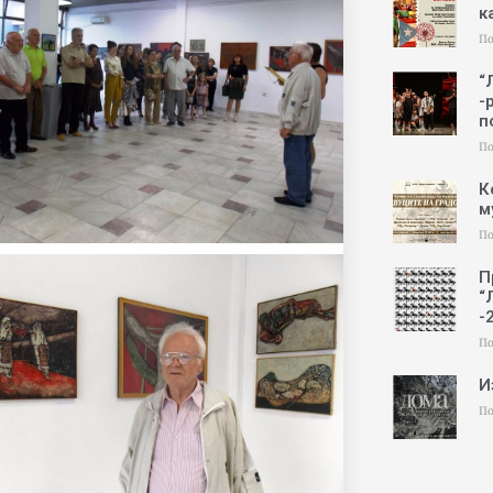
к
По
“
-
п
По
К
м
По
П
“
-
По
И
По