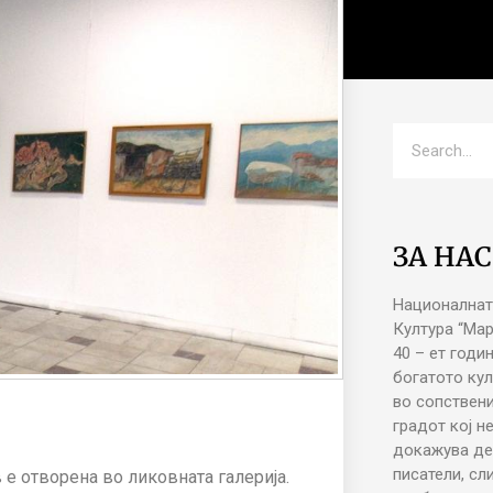
ЗА НАС
Националнат
Култура “Ма
40 – ет годи
богатото кул
во сопствени
градот кој н
докажува де
писатели, сл
в
e
отворена во ликовната галерија
.