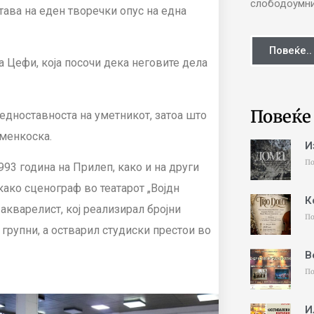
слободоумни 
тава на еден творечки опус на една
Повеќе..
ка Цефи
,
која посочи дека неговите дела
Повеќе
 едноставноста на уметникот, затоа што
рменкоска.
И
По
993 год
ина на Прилеп, како и на други
како сценограф во театарот „Војдн
К
,
акварелис
т, кој реализирал бројни
По
 групни, а остварил студиски престои во
В
По
И