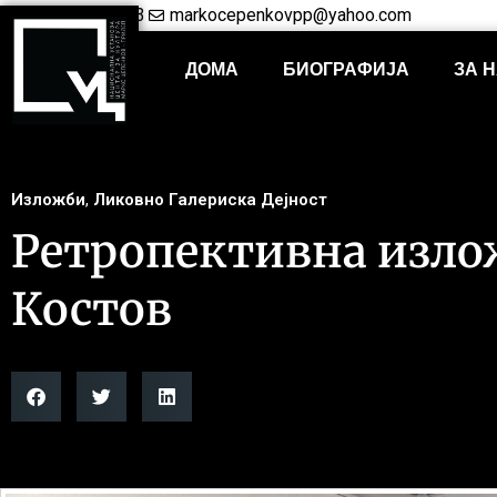
+38948421703
markocepenkovpp@yahoo.com
ДОМА
БИОГРАФИЈА
ЗА 
Изложби
,
Ликовно Галериска Дејност
Ретропективна изло
Костов