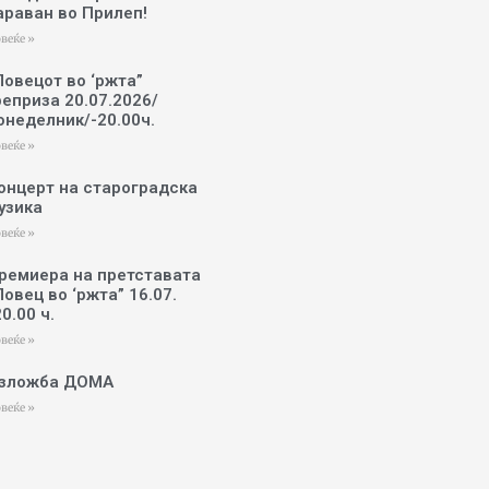
араван во Прилеп!
веќе »
Ловецот во ‘ржта”
реприза 20.07.2026/
онеделник/-20.00ч.
веќе »
онцерт на староградска
узика
веќе »
ремиера на претставата
Ловец во ‘ржта” 16.07.
20.00 ч.
веќе »
зложба ДОМА
веќе »