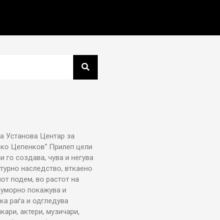
а Установа Центар за
рко Цепенков“ Прилеп цели
ни го создава, чува и негува
турно наследство, вткаено
от подем, во растот на
еуморно покажува и
ка раѓа и одгледува
икари, актери, музичари,