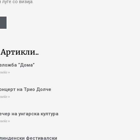
луѓе со визија.
 Артикли..
зложба “Дома”
веќе »
онцерт на Трио Долче
веќе »
ечер на унгарска култура
веќе »
линденски фестивалски