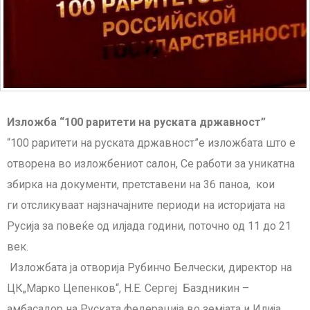
Изложба “100 раритети на руската државност”
“100 раритети на руската државност”
е изложбата што е
отворена во изложбениот салон, Се работи за у
никатна
збирка на документи,
претставени на 36 паноа,
кои
г
и
отсликуваат најзначајните периоди на историја
та
на
Русија за повеќе од илјада години
, поточно од 11 до 21
век.
Изложбата
ја отворија Рубинчо Белчески, директор на
ЦК„Марко Цепенков“, Н.Е. Сергеј Баздникин –
амбасадор на Руската федерација во земјата и Илија