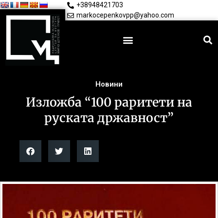
+38948421703
markocepenkovpp@yahoo.com
Новини
Изложба “100 раритети на
руската државност”