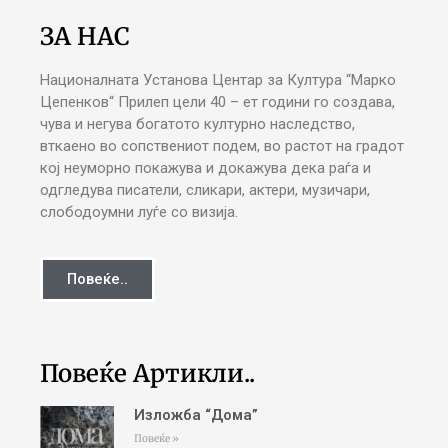
ЗА НАС
Националната Установа Центар за Култура “Марко
Цепенков“ Прилеп цели 40 – ет години го создава,
чува и негува богатото културно наследство,
вткаено во сопствениот подем, во растот на градот
кој неуморно покажува и докажува дека раѓа и
одгледува писатели, сликари, актери, музичари,
слободоумни луѓе со визија.
Повеќе..
Повеќе Артикли..
Изложба “Дома”
Повеќе »