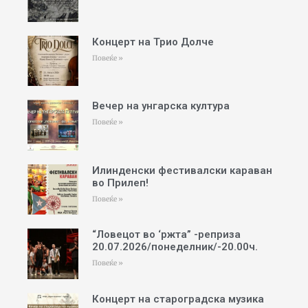
Концерт на Трио Долче
Повеќе »
Вечер на унгарска култура
Повеќе »
Илинденски фестивалски караван
во Прилеп!
Повеќе »
“Ловецот во ‘ржта” -реприза
20.07.2026/понеделник/-20.00ч.
Повеќе »
Концерт на староградска музика