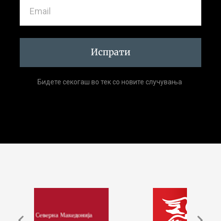
Испрати
Бидете секогаш во тек со новите случувања