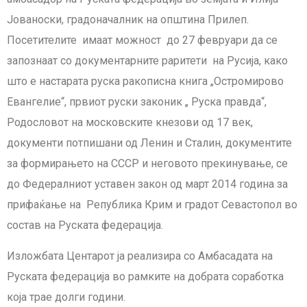
Јованоски, градоначалник на општина Прилеп.
Посетителите имаат можност до 27 февруари да се
запознаат со документарните раритети на Русија, како
што е настарата руска ракописна книга „Остромирово
Евангелие“, првиот руски законик „ Руска правда“,
Родословот на московските кнезови од 17 век,
документи потпишани од Ленин и Сталин, документите
за формирањето на СССР и неговото прекинување, се
до Федералниот уставен закон од март 2014 година за
прифаќање на Република Крим и градот Севастопол во
состав на Руската федерација.
Изложбата Центарот ја реализира со Амбасадата на
Руската федерација во рамките на добрата соработка
која трае долги години.