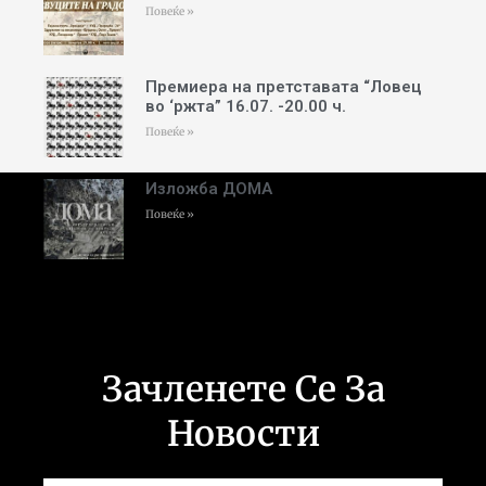
Повеќе »
Премиера на претставата “Ловец
во ‘ржта” 16.07. -20.00 ч.
Повеќе »
Изложба ДОМА
Повеќе »
Зачленете Се За
Новости