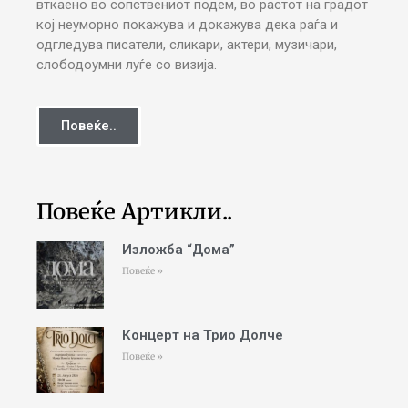
вткаено во сопствениот подем, во растот на градот
кој неуморно покажува и докажува дека раѓа и
одгледува писатели, сликари, актери, музичари,
слободоумни луѓе со визија.
Повеќе..
Повеќе Артикли..
Изложба “Дома”
Повеќе »
Концерт на Трио Долче
Повеќе »