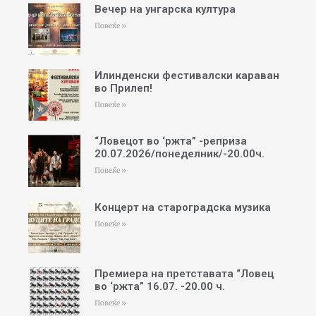
Вечер на унгарска култура
Повеќе »
Илинденски фестивалски караван
во Прилеп!
Повеќе »
“Ловецот во ‘ржта” -реприза
20.07.2026/понеделник/-20.00ч.
Повеќе »
Концерт на староградска музика
Повеќе »
Премиера на претставата “Ловец
во ‘ржта” 16.07. -20.00 ч.
Повеќе »