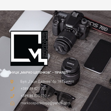
НУЦК „МАРКО ЦЕПЕНКОВ“ – ПРИЛЕП
Бул. „Гоце Делчев“ бр.18 Прилеп
+389 48 421 703
+389 48 425 520
markocepenkovpp@yahoo.com