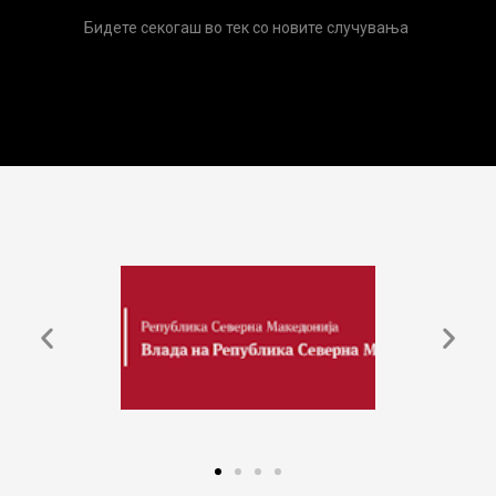
Бидете секогаш во тек со новите случувања