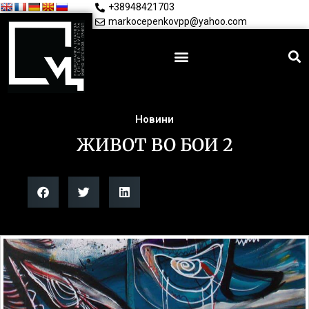
+38948421703
markocepenkovpp@yahoo.com
Новини
ЖИВОТ ВО БОИ 2