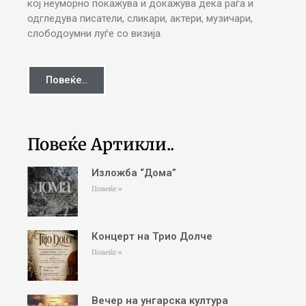
кој неуморно покажува и докажува дека раѓа и
одгледува писатели, сликари, актери, музичари,
слободоумни луѓе со визија.
Повеќе..
Повеќе Артикли..
Изложба “Дома”
Повеќе »
Концерт на Трио Долче
Повеќе »
Вечер на унгарска култура