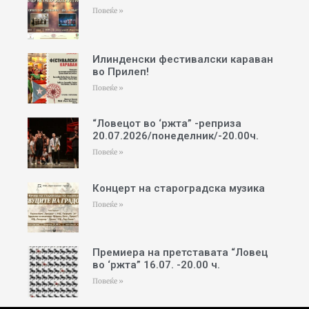
Повеќе »
Илинденски фестивалски караван
во Прилеп!
Повеќе »
“Ловецот во ‘ржта” -реприза
20.07.2026/понеделник/-20.00ч.
Повеќе »
Концерт на староградска музика
Повеќе »
Премиера на претставата “Ловец
во ‘ржта” 16.07. -20.00 ч.
Повеќе »