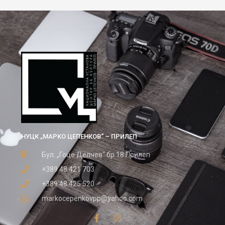
НУЦК „МАРКО ЦЕПЕНКОВ“ – ПРИЛЕП
Бул. „Гоце Делчев“ бр.18 Прилеп
+389 48 421 703
+389 48 425 520
markocepenkovpp@yahoo.com