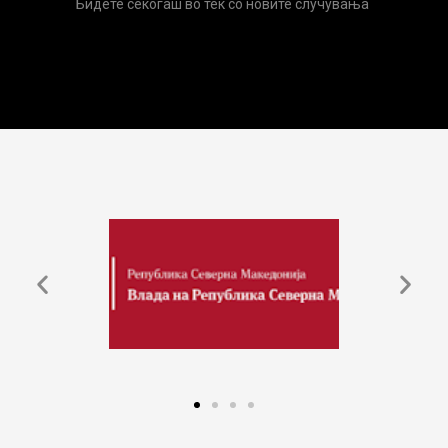
Бидете секогаш во тек со новите случувања