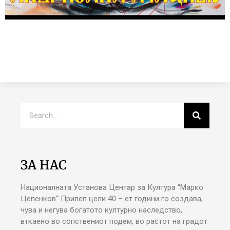
ЗА НАС
Националната Установа Центар за Култура “Марко
Цепенков“ Прилеп цели 40 – ет години го создава,
чува и негува богатото културно наследство,
вткаено во сопствениот подем, во растот на градот