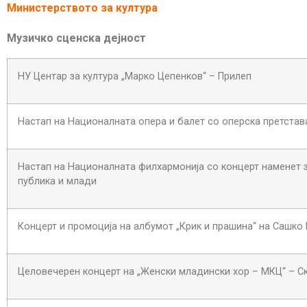
Министерството за култура
Музичко сценска дејност
НУ Центар за култура „Марко Цепенков“ – Прилеп
Настап на Националната опера и балет со оперска претстав
Настап на Националната филхармонија со концерт наменет 
публика и млади
Концерт и промоција на албумот „Крик и прашина“ на Сашко
Целовечерен концерт на „Женски младински хор – МКЦ“ – Ск