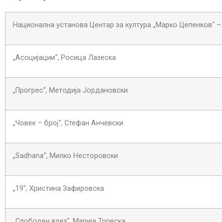
Национална установа Центар за култура „Марко Цепенков“ –
„Асоцијации“, Росица Лазеска
„Прогрес“, Методија Јордановски
„Човек – број“, Стефан Анчевски
„Sadhana“, Милко Несторовски
„19“, Христина Зафировска
„Слободен влез“, Марија Трпеска