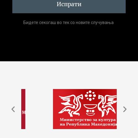
Испрати
Бидете секогаш во тек со новите случувања