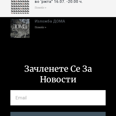
во ‘ржта” 16.07. -20.00 ч.
Повеќе »
Изложба ДОМА
Повеќе »
Зачленете Се За
Новости