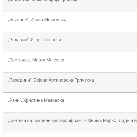
„Suzanne“, Ивана Мојсовска
„Релации“, Игор Таневски
„Светлина“, Марта Макеска
„Позадини“, Бојана Артиновска-Трпческа
„Рани“, Христина Мазнеска
„Синтеза на ликовни метаморфози“ – Мирко, Марко, Лидија В