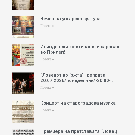
Вечер на унгарска култура
Повеќе »
Илинденски фестивалски караван
во Прилеп!
Повеќе »
“Ловецот во ‘ржта” -реприза
20.07.2026/понеделник/-20.00ч.
Повеќе »
Концерт на староградска музика
Повеќе »
Премиера на претставата “Ловец