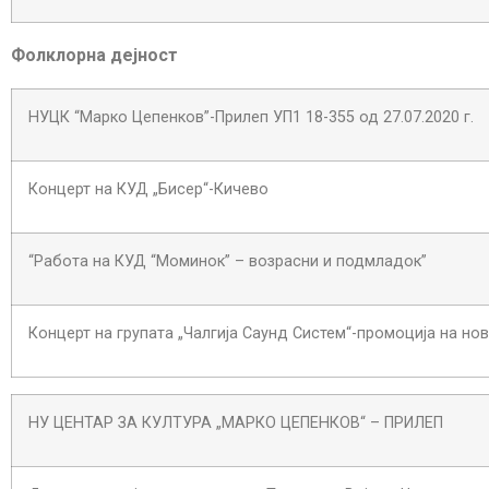
Фолклорна дејност
НУЦК “Марко Цепенков”-Прилеп УП1 18-355 од 27.07.2020 г.
Концерт на КУД „Бисер“-Кичево
“Работа на КУД “Моминок” – возрасни и подмладок”
Концерт на групата „Чалгија Саунд Систем“-промоција на но
НУ ЦЕНТАР ЗА КУЛТУРА „МАРКО ЦЕПЕНКОВ“ – ПРИЛЕП