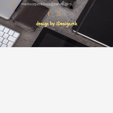
markocepenkovpp@yahoo.com
design by iDesign.mk