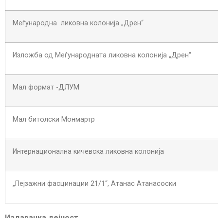
Меѓународна ликовна колонија „Дрен“
Изложба од Меѓународната ликовна колонија „Дрен“
Мал формат -ДЛУМ
Мал битолски Монмартр
Интернационална кичевска ликовна колонија
„Пејзажни фасцинации 21/1“, Атанас Атанасоски
Издавачка дејност