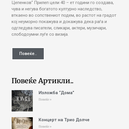
Цепенков“ Прилеп цели 40 – ет години го создава,
чува и негува богатото културно наследство,
вткаено во сопствениот подем, во растот на градот
кој неуморно покажува и докажува дека раѓа и
одгледува писатели, сликари, актери, музичари,
слободоумни луѓе со визија.
Повеќе..
Повеќе Артикли..
Изложба “Дома”
Повеќе »
Концерт на Трио Долче
Повеќе »