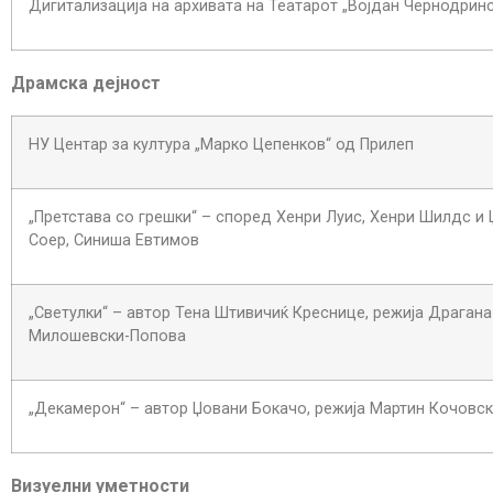
Дигитализација на архивата на Театарот „Војдан Чернодринс
Драмска дејност
НУ Центар за култура „Марко Цепенков“ од Прилеп
„Претстава со грешки“ – според Хенри Луис, Хенри Шилдс и
Соер, Синиша Евтимов
„Светулки“ – автор Тена Штивичиќ Креснице, режија Драгана
Милошевски-Попова
„Декамерон“ – автор Џовани Бокачо, режија Мартин Кочовс
Визуелни уметности