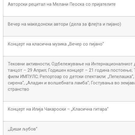
Авторски рецитал на Мелани Пеоска со пријателите
Вечер на македонски автори (дела за флејта и пијано)
Концерт на класична музика „Вечер со пијано“
Тековни активности; Одбележување на Интернационалниот 
танцот – 29 Април; Годишен концерт – 21 година постоење; 
филм ИМПУЛС; Репортоар со детски спектакли: „Пепелашка“,
сирена“, „Аладин и волшебната ламба“; Гостувања во земјав
странство
Концерт на Илија Чакароски – „Класична гитара“
„Диши љубов“