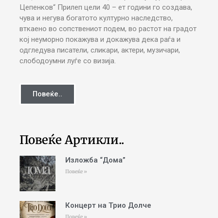
Цепенков“ Прилеп цели 40 – ет години го создава,
чува и негува богатото културно наследство,
вткаено во сопствениот подем, во растот на градот
кој неуморно покажува и докажува дека раѓа и
одгледува писатели, сликари, актери, музичари,
слободоумни луѓе со визија.
Повеќе..
Повеќе Артикли..
Изложба “Дома”
Повеќе »
Концерт на Трио Долче
Повеќе »