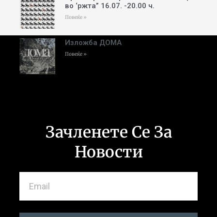
во ‘ржта” 16.07. -20.00 ч.
Повеќе »
Изложба ДОМА
Повеќе »
Зачленете Се За
Новости