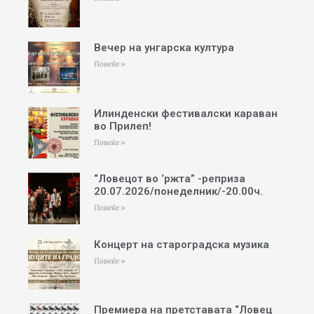
Вечер на унгарска култура
Повеќе »
Илинденски фестивалски караван
во Прилеп!
Повеќе »
“Ловецот во ‘ржта” -реприза
20.07.2026/понеделник/-20.00ч.
Повеќе »
Концерт на староградска музика
Повеќе »
Премиера на претставата “Ловец