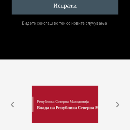
Испрати
Бидете секогаш во тек со новите случувања