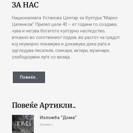
ЗА НАС
Националната Установа Центар за Култура “Марко
Цепенков“ Прилеп цели 40 – ет години го создава,
чува и негува богатото културно наследство,
вткаено во сопствениот подем, во растот на градот
кој неуморно покажува и докажува дека раѓа и
одгледува писатели, сликари, актери, музичари,
слободоумни луѓе со визија.
Повеќе..
Повеќе Артикли..
Изложба “Дома”
Повеќе »