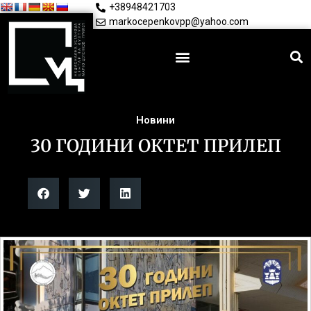
+38948421703
markocepenkovpp@yahoo.com
Новини
30 ГОДИНИ ОКТЕТ ПРИЛЕП