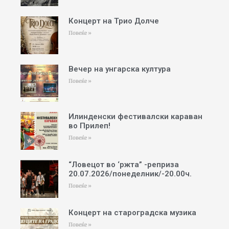
Концерт на Трио Долче
Повеќе »
Вечер на унгарска култура
Повеќе »
Илинденски фестивалски караван
во Прилеп!
Повеќе »
“Ловецот во ‘ржта” -реприза
20.07.2026/понеделник/-20.00ч.
Повеќе »
Концерт на староградска музика
Повеќе »