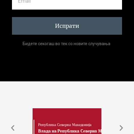
Испрати
Бидете секогаш во тек со новите случувања