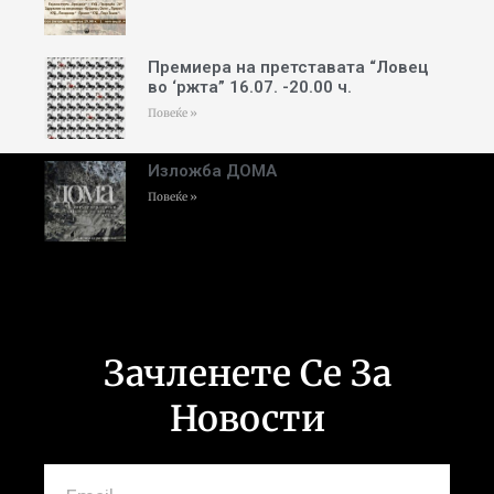
Премиера на претставата “Ловец
во ‘ржта” 16.07. -20.00 ч.
Повеќе »
Изложба ДОМА
Повеќе »
Зачленете Се За
Новости