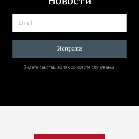
Новости
Испрати
Бидете секогаш во тек со новите случувања