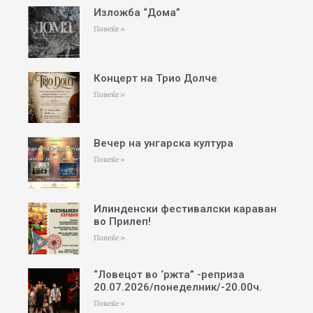
Изложба “Дома”
Повеќе »
Концерт на Трио Долче
Повеќе »
Вечер на унгарска култура
Повеќе »
Илинденски фестивалски караван
во Прилеп!
Повеќе »
“Ловецот во ‘ржта” -реприза
20.07.2026/понеделник/-20.00ч.
Повеќе »