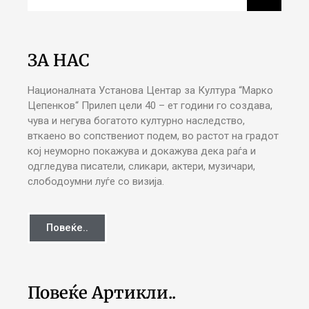
ЗА НАС
Националната Установа Центар за Култура “Марко
Цепенков“ Прилеп цели 40 – ет години го создава,
чува и негува богатото културно наследство,
вткаено во сопствениот подем, во растот на градот
кој неуморно покажува и докажува дека раѓа и
одгледува писатели, сликари, актери, музичари,
слободоумни луѓе со визија.
Повеќе..
Повеќе Артикли..