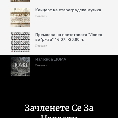
Концерт на староградска музика
Повеќе »
Премиера на претставата “Ловец
во ‘ржта” 16.07. -20.00 ч.
Повеќе »
Изложба ДОМА
Повеќе »
Зачленете Се За