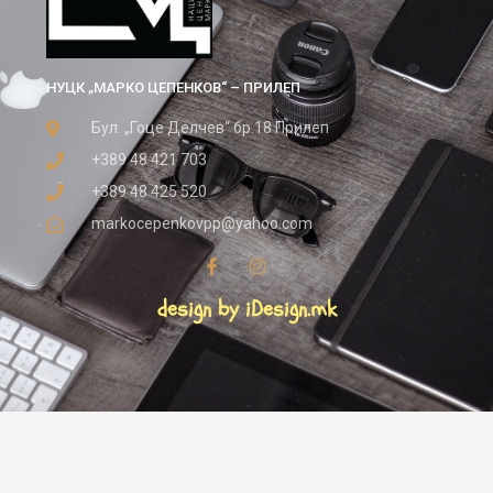
НУЦК „МАРКО ЦЕПЕНКОВ“ – ПРИЛЕП
Бул. „Гоце Делчев“ бр.18 Прилеп
+389 48 421 703
+389 48 425 520
markocepenkovpp@yahoo.com
design by iDesign.mk