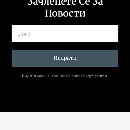
Зачленете Се За
Новости
Испрати
Бидете секогаш во тек со новите случувања