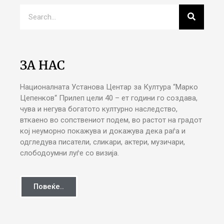
ЗА НАС
Националната Установа Центар за Култура “Марко
Цепенков“ Прилеп цели 40 – ет години го создава,
чува и негува богатото културно наследство,
вткаено во сопствениот подем, во растот на градот
кој неуморно покажува и докажува дека раѓа и
одгледува писатели, сликари, актери, музичари,
слободоумни луѓе со визија.
Повеќе..