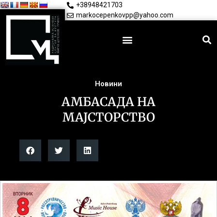
+38948421703
markocepenkovpp@yahoo.com
Новини
АМБАСАДА НА
МАЈСТОРСТВО