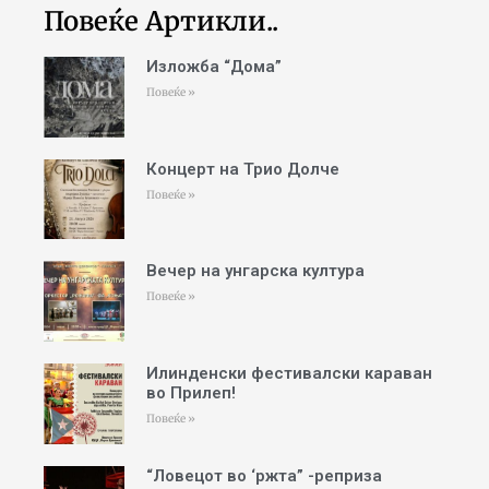
Повеќе Артикли..
Изложба “Дома”
Повеќе »
Концерт на Трио Долче
Повеќе »
Вечер на унгарска култура
Повеќе »
Илинденски фестивалски караван
во Прилеп!
Повеќе »
“Ловецот во ‘ржта” -реприза