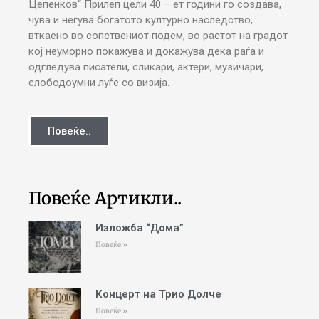
Цепенков“ Прилеп цели 40 – ет години го создава,
чува и негува богатото културно наследство,
вткаено во сопствениот подем, во растот на градот
кој неуморно покажува и докажува дека раѓа и
одгледува писатели, сликари, актери, музичари,
слободоумни луѓе со визија.
Повеќе..
Повеќе Артикли..
Изложба “Дома”
Повеќе »
Концерт на Трио Долче
Повеќе »