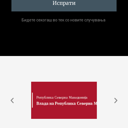
Испрати
Бидете секогаш во тек со новите случувања