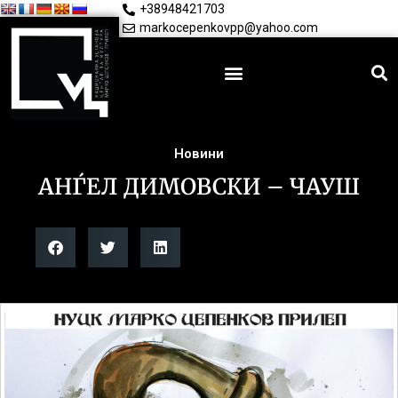
+38948421703
markocepenkovpp@yahoo.com
Новини
АНЃЕЛ ДИМОВСКИ – ЧАУШ