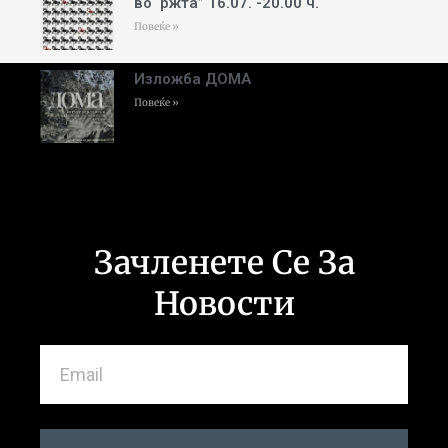
во ‘ржта” 16.07. -20.00 ч.
Повеќе »
Изложба ДОМА
Повеќе »
Зачленете Се За
Новости