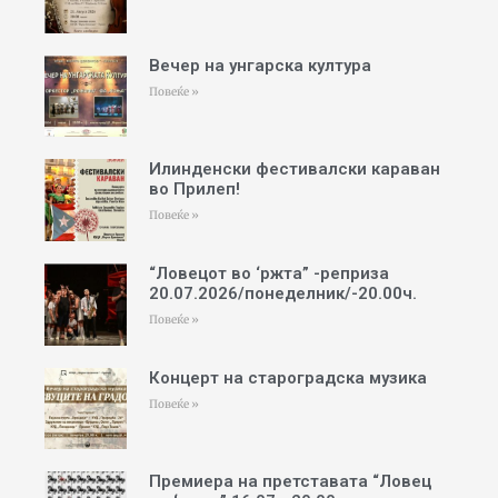
Вечер на унгарска култура
Повеќе »
Илинденски фестивалски караван
во Прилеп!
Повеќе »
“Ловецот во ‘ржта” -реприза
20.07.2026/понеделник/-20.00ч.
Повеќе »
Концерт на староградска музика
Повеќе »
Премиера на претставата “Ловец