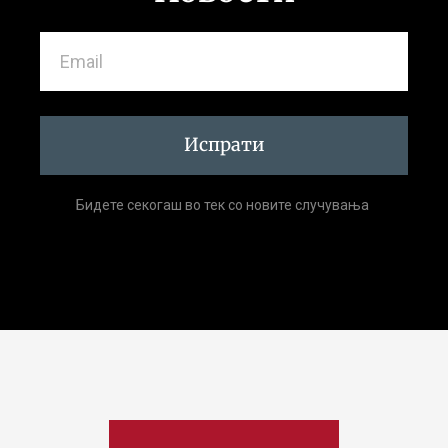
Испрати
Бидете секогаш во тек со новите случувања