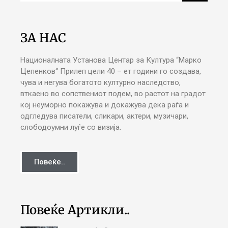
ЗА НАС
Националната Установа Центар за Култура “Марко
Цепенков“ Прилеп цели 40 – ет години го создава,
чува и негува богатото културно наследство,
вткаено во сопствениот подем, во растот на градот
кој неуморно покажува и докажува дека раѓа и
одгледува писатели, сликари, актери, музичари,
слободоумни луѓе со визија.
Повеќе..
Повеќе Артикли..