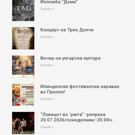
Изложба “Дома”
Повеќе »
Концерт на Трио Долче
Повеќе »
Вечер на унгарска култура
Повеќе »
Илинденски фестивалски караван
во Прилеп!
Повеќе »
“Ловецот во ‘ржта” -реприза
20.07.2026/понеделник/-20.00ч.
Повеќе »