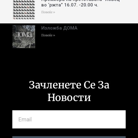
во ‘ржта” 16.07. -20.00 ч.
Повеќе »
Изложба ДОМА
Повеќе »
Зачленете Се За
Новости