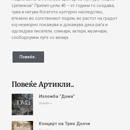
Цепенков“ Прилеп цели 40 – ет години го создава,
чува и негува богатото културно наследство,
вткаено во сопствениот подем, во растот на градот
кој неуморно покажува и докажува дека раѓа и
одгледува писатели, сликари, актери, музичари,
слободоумни луѓе со визија.
Повеќе..
Повеќе Артикли..
Изложба “Дома”
Повеќе »
Концерт на Трио Долче