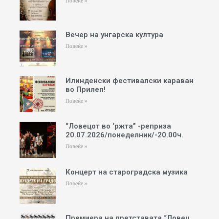
Повеќе »
Вечер на унгарска култура
Повеќе »
Илинденски фестивалски караван
во Прилеп!
Повеќе »
“Ловецот во ‘ржта” -реприза
20.07.2026/понеделник/-20.00ч.
Повеќе »
Концерт на староградска музика
Повеќе »
Премиера на претставата “Ловец