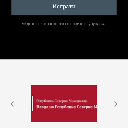
Испрати
Бидете секогаш во тек со новите случувања