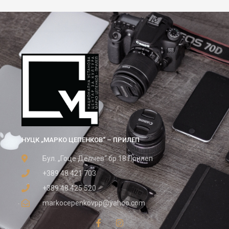
НУЦК „МАРКО ЦЕПЕНКОВ“ – ПРИЛЕП
Бул. „Гоце Делчев“ бр.18 Прилеп
+389 48 421 703
+389 48 425 520
markocepenkovpp@yahoo.com