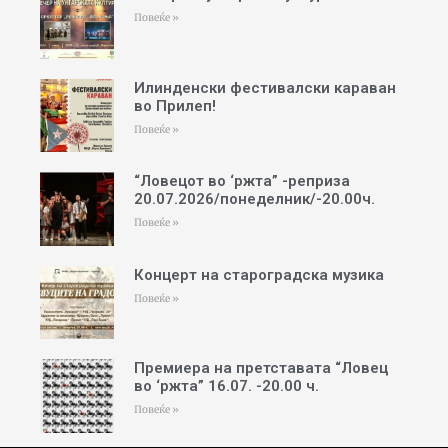
Повеќе »
Илинденски фестивалски караван
во Прилеп!
Повеќе »
“Ловецот во ‘ржта” -реприза
20.07.2026/понеделник/-20.00ч.
Повеќе »
Концерт на староградска музика
Повеќе »
Премиера на претставата “Ловец
во ‘ржта” 16.07. -20.00 ч.
Повеќе »