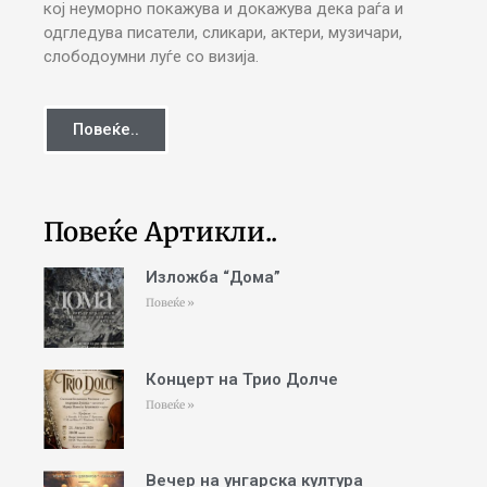
кој неуморно покажува и докажува дека раѓа и
одгледува писатели, сликари, актери, музичари,
слободоумни луѓе со визија.
Повеќе..
Повеќе Артикли..
Изложба “Дома”
Повеќе »
Концерт на Трио Долче
Повеќе »
Вечер на унгарска култура