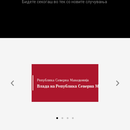
Бидете секогаш во тек со новите случувања