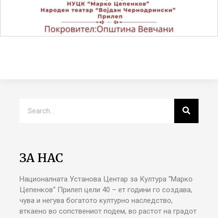
ЗА НАС
Националната Установа Центар за Култура “Марко
Цепенков“ Прилеп цели 40 – ет години го создава,
чува и негува богатото културно наследство,
вткаено во сопствениот подем, во растот на градот