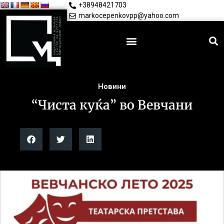
+38948421703
markocepenkovpp@yahoo.com
Новини
“Чиста куќа” во Вевчани