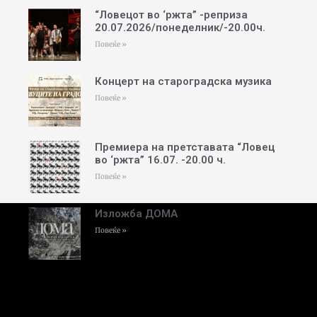
“Ловецот во ‘ржта” -реприза
20.07.2026/понеделник/-20.00ч.
Повеќе »
Концерт на староградска музика
Повеќе »
Премиера на претставата “Ловец
во ‘ржта” 16.07. -20.00 ч.
Повеќе »
Изложба ДОМА
Повеќе »