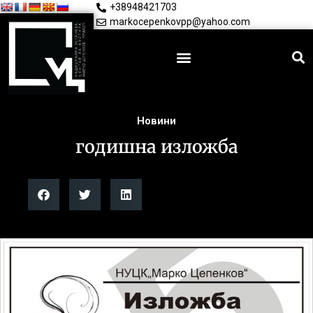
+38948421703
markocepenkovpp@yahoo.com
Новини
годишна изложба