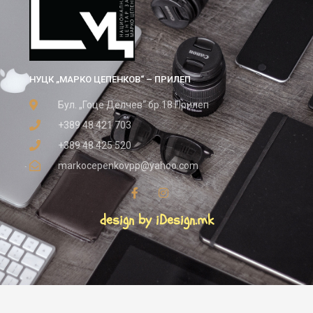
НУЦК „МАРКО ЦЕПЕНКОВ“ – ПРИЛЕП
Бул. „Гоце Делчев“ бр.18 Прилеп
+389 48 421 703
+389 48 425 520
markocepenkovpp@yahoo.com
design by iDesign.mk