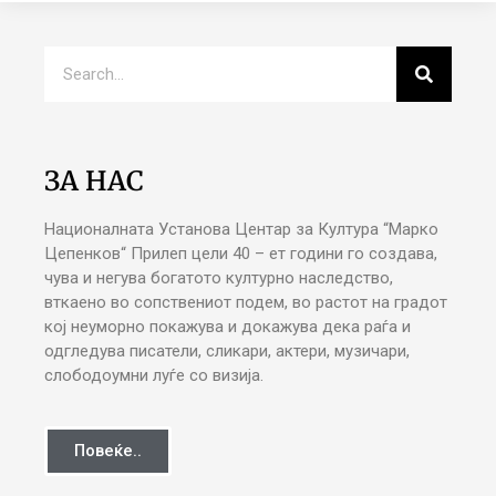
ЗА НАС
Националната Установа Центар за Култура “Марко
Цепенков“ Прилеп цели 40 – ет години го создава,
чува и негува богатото културно наследство,
вткаено во сопствениот подем, во растот на градот
кој неуморно покажува и докажува дека раѓа и
одгледува писатели, сликари, актери, музичари,
слободоумни луѓе со визија.
Повеќе..