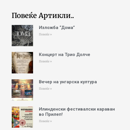
Повеќе Артикли..
Изложба “Дома”
Повеќе »
Концерт на Трио Долче
Повеќе »
Вечер на унгарска култура
Повеќе »
Илинденски фестивалски караван
во Прилеп!
Повеќе »