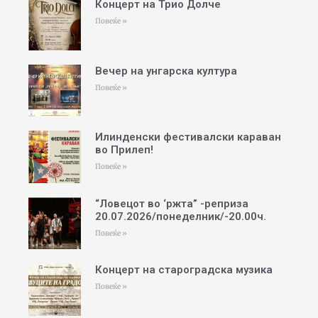
Концерт на Трио Долче
Повеќе »
Вечер на унгарска култура
Повеќе »
Илинденски фестивалски караван
во Прилеп!
Повеќе »
“Ловецот во ‘ржта” -реприза
20.07.2026/понеделник/-20.00ч.
Повеќе »
Концерт на староградска музика
Повеќе »