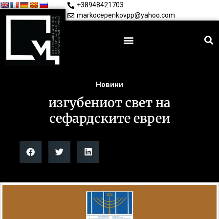
+38948421703
markocepenkovpp@yahoo.com
Новини
изгубениот свет на
сефардските евреи