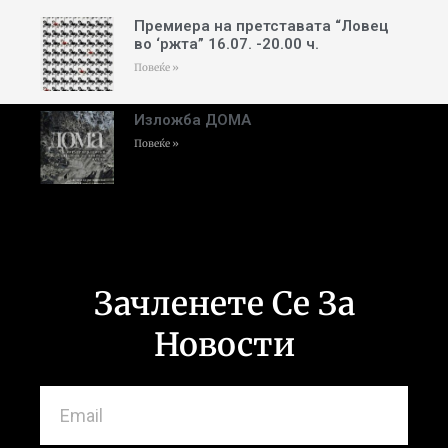
Премиера на претставата “Ловец
во ‘ржта” 16.07. -20.00 ч.
Повеќе »
Изложба ДОМА
Повеќе »
Зачленете Се За
Новости