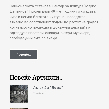
Националната Установа Центар за Култура “Марко
Цепенков“ Прилеп цели 40 – ет години го создава,
чува и негува богатото културно наследство,
вткаено во сопствениот подем, во растот на градот
кој неуморно покажува и докажува дека раѓа и
одгледува писатели, сликари, актери, музичари,
слободоумни луѓе со визија.
Повеќе..
Повеќе Артикли..
Изложба “Дома”
Повеќе »