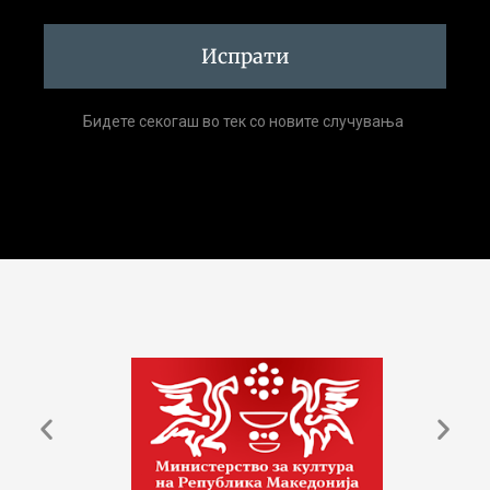
Испрати
Бидете секогаш во тек со новите случувања