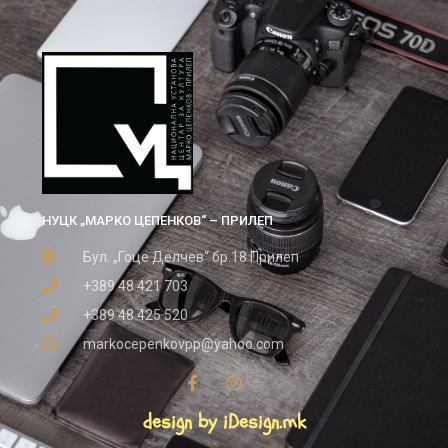
НУЦК „МАРКО ЦЕПЕНКОВ“ – ПРИЛЕП
Бул. „Гоце Делчев“ бр.18 Прилеп
+389 48 421 703
+389 48 425 520
markocepenkovpp@yahoo.com
design by iDesign.mk