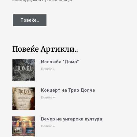
Повеќе..
Повеќе Артикли..
Изложба “Дома”
Повеќе »
Концерт на Трио Долче
Повеќе »
Вечер на унгарска култура
Повеќе »