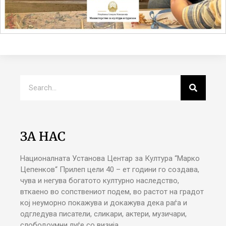
ЗА НАС
Националната Установа Центар за Култура “Марко
Цепенков“ Прилеп цели 40 – ет години го создава,
чува и негува богатото културно наследство,
вткаено во сопствениот подем, во растот на градот
кој неуморно покажува и докажува дека раѓа и
одгледува писатели, сликари, актери, музичари,
слободоумни луѓе со визија.