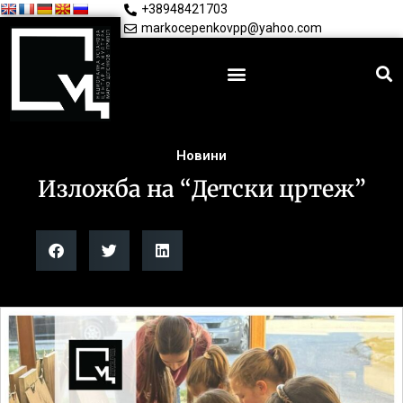
+38948421703
markocepenkovpp@yahoo.com
Новини
Изложба на “Детски цртеж”