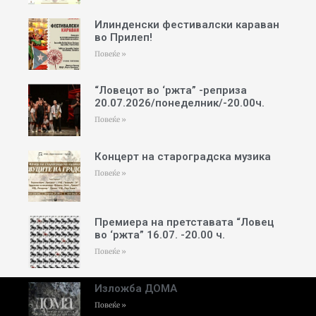
Илинденски фестивалски караван
во Прилеп!
Повеќе »
“Ловецот во ‘ржта” -реприза
20.07.2026/понеделник/-20.00ч.
Повеќе »
Концерт на староградска музика
Повеќе »
Премиера на претставата “Ловец
во ‘ржта” 16.07. -20.00 ч.
Повеќе »
Изложба ДОМА
Повеќе »