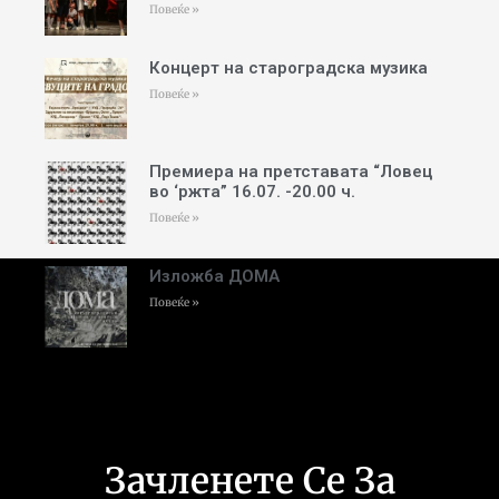
Повеќе »
Концерт на староградска музика
Повеќе »
Премиера на претставата “Ловец
во ‘ржта” 16.07. -20.00 ч.
Повеќе »
Изложба ДОМА
Повеќе »
Зачленете Се За