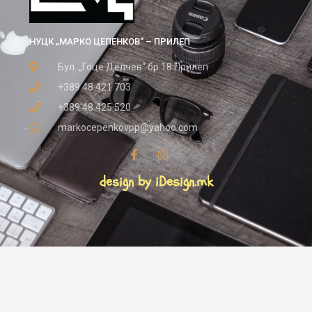
НУЦК „МАРКО ЦЕПЕНКОВ“ – ПРИЛЕП
Бул. „Гоце Делчев“ бр.18 Прилеп
+389 48 421 703
+389 48 425 520
markocepenkovpp@yahoo.com
design by iDesign.mk