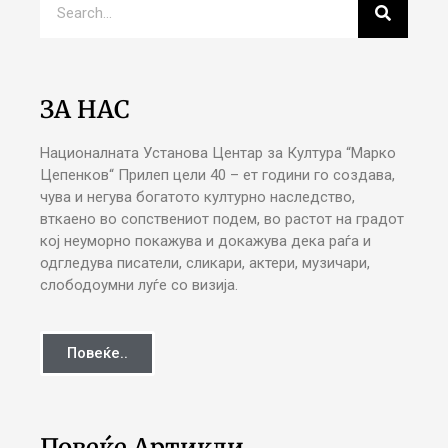
ЗА НАС
Националната Установа Центар за Култура “Марко
Цепенков“ Прилеп цели 40 – ет години го создава,
чува и негува богатото културно наследство,
вткаено во сопствениот подем, во растот на градот
кој неуморно покажува и докажува дека раѓа и
одгледува писатели, сликари, актери, музичари,
слободоумни луѓе со визија.
Повеќе..
Повеќе Артикли..