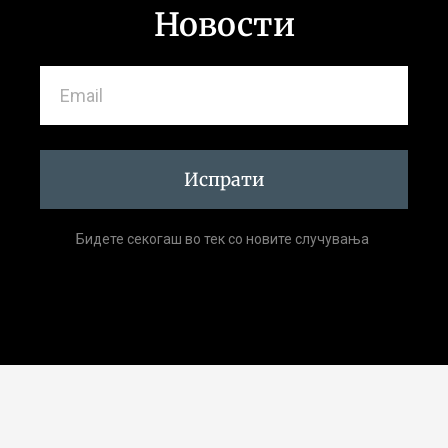
Новости
Испрати
Бидете секогаш во тек со новите случувања