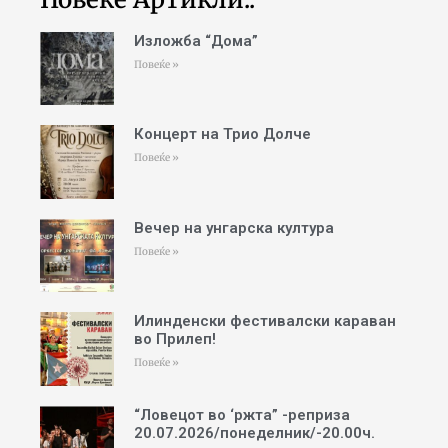
Изложба “Дома”
Повеќе »
Концерт на Трио Долче
Повеќе »
Вечер на унгарска култура
Повеќе »
Илинденски фестивалски караван
во Прилеп!
Повеќе »
“Ловецот во ‘ржта” -реприза
20.07.2026/понеделник/-20.00ч.