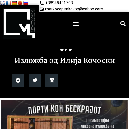
+38948421703
markocepenkovpp@yahoo.com
Новини
Изложба од Илија Кочоски