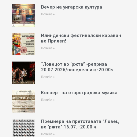
Вечер на унгарска култура
Повеќе »
Илинденски фестивалски караван
во Прилеп!
Повеќе »
“Ловецот во ‘ржта” -реприза
20.07.2026/понеделник/-20.00ч.
Повеќе »
Концерт на староградска музика
Повеќе »
Премиера на претставата “Ловец
во ‘ржта” 16.07. -20.00 ч.
Повеќе »