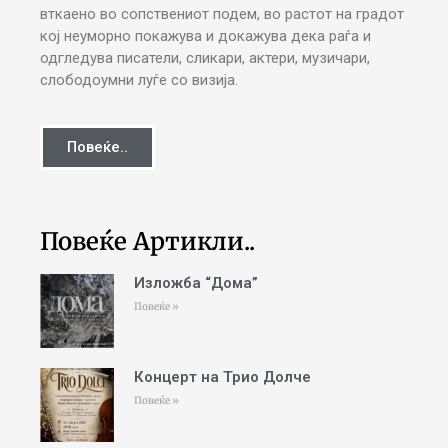
вткаено во сопствениот подем, во растот на градот
кој неуморно покажува и докажува дека раѓа и
одгледува писатели, сликари, актери, музичари,
слободоумни луѓе со визија.
Повеќе..
Повеќе Артикли..
Изложба “Дома”
Повеќе »
Концерт на Трио Долче
Повеќе »