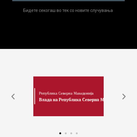
Бидете секогаш во тек со новите случувања