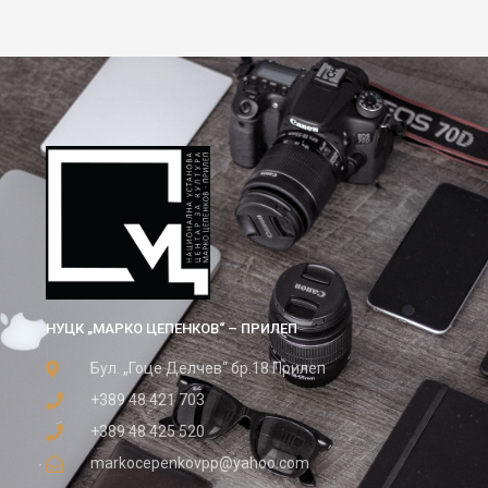
НУЦК „МАРКО ЦЕПЕНКОВ“ – ПРИЛЕП
Бул. „Гоце Делчев“ бр.18 Прилеп
+389 48 421 703
+389 48 425 520
markocepenkovpp@yahoo.com