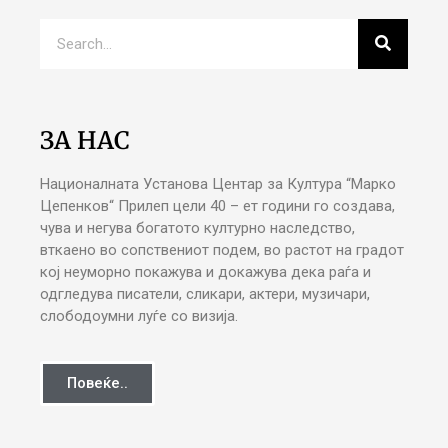
ЗА НАС
Националната Установа Центар за Култура “Марко
Цепенков“ Прилеп цели 40 – ет години го создава,
чува и негува богатото културно наследство,
вткаено во сопствениот подем, во растот на градот
кој неуморно покажува и докажува дека раѓа и
одгледува писатели, сликари, актери, музичари,
слободоумни луѓе со визија.
Повеќе..