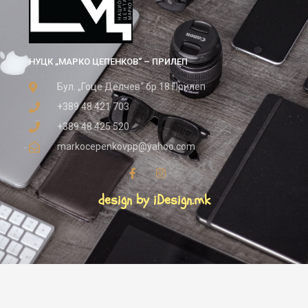
НУЦК „МАРКО ЦЕПЕНКОВ“ – ПРИЛЕП
Бул. „Гоце Делчев“ бр.18 Прилеп
+389 48 421 703
+389 48 425 520
markocepenkovpp@yahoo.com
design by iDesign.mk