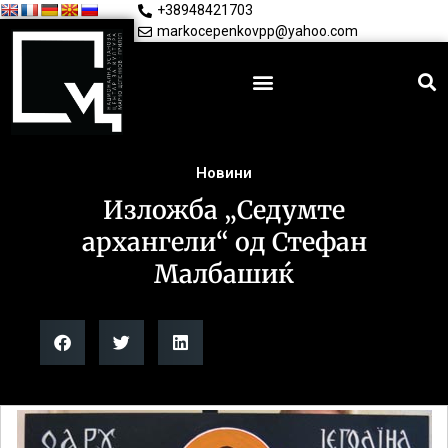
+38948421703
markocepenkovpp@yahoo.com
Новини
Изложба „Седумте
архангели“ од Стефан
Малбашиќ