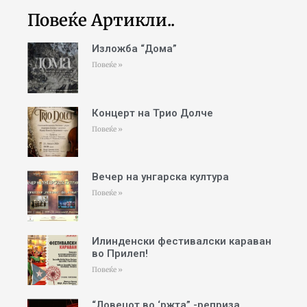
Повеќе Артикли..
Изложба “Дома”
Повеќе »
Концерт на Трио Долче
Повеќе »
Вечер на унгарска култура
Повеќе »
Илинденски фестивалски караван
во Прилеп!
Повеќе »
“Ловецот во ‘ржта” -реприза