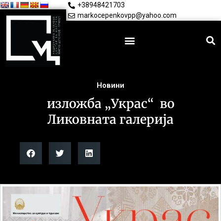
+38948421703
markocepenkovpp@yahoo.com
Новини
изложба „Украс“ во
Ликовната галерија