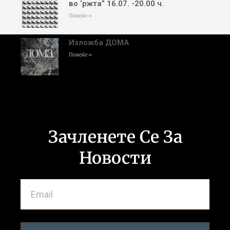
во ‘ржта” 16.07. -20.00 ч.
Повеќе »
Изложба ДОМА
Повеќе »
Зачленете Се За
Новости