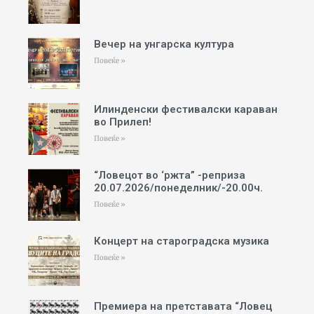
Вечер на унгарска култура
Повеќе »
Илинденски фестивалски караван
во Прилеп!
Повеќе »
“Ловецот во ‘ржта” -реприза
20.07.2026/понеделник/-20.00ч.
Повеќе »
Концерт на староградска музика
Повеќе »
Премиера на претставата “Ловец