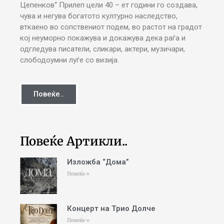
Цепенков“ Прилеп цели 40 – ет години го создава,
чува и негува богатото културно наследство,
вткаено во сопствениот подем, во растот на градот
кој неуморно покажува и докажува дека раѓа и
одгледува писатели, сликари, актери, музичари,
слободоумни луѓе со визија.
Повеќе..
Повеќе Артикли..
Изложба “Дома”
Повеќе »
Концерт на Трио Долче
Повеќе »