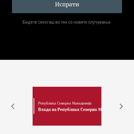
Испрати
Бидете секогаш во тек со новите случувања