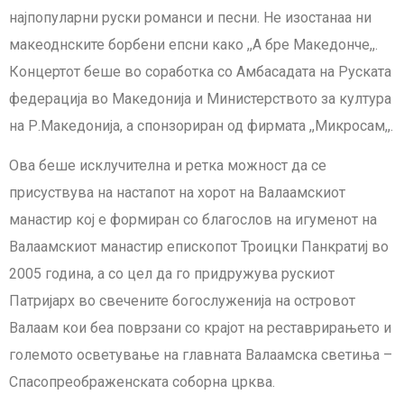
најпопуларни руски романси и песни. Не изостанаа ни
макеоднските борбени епсни како ,,А бре Македонче,,.
Концертот беше во соработка со Амбасадата на Руската
федерација во Македонија и Министерството за култура
на Р.Македонија, а спонзориран од фирмата ,,Микросам,,.
Ова беше исклучителна и ретка можност да се
присуствува на настапот на хорот на Валаамскиот
манастир кој е формиран со благослов на игуменот на
Валаамскиот манастир епископот Троицки Панкратиј во
2005 година, а со цел да го придружува рускиот
Патријарх во свечените богослуженија на островот
Валаам кои беа поврзани со крајот на реставрирањето и
големото осветување на главната Валаамска светиња –
Спасопреображенската соборна црква.