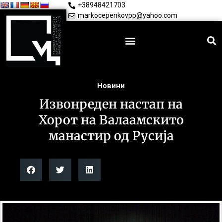
+38948421703
markocepenkovpp@yahoo.com
Новини
Извонреден настап на
Хорот на Валаамскито
манастир од Русија