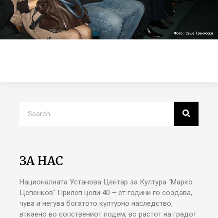
ЗА НАС
Националната Установа Центар за Култура “Марко
Цепенков“ Прилеп цели 40 – ет години го создава,
чува и негува богатото културно наследство,
вткаено во сопствениот подем, во растот на градот