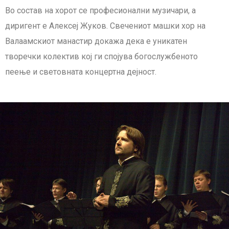
Во состав на хорот се професионални музичари, а
диригент е Алексеј Жуков. Свечениот машки хор на
Валаамскиот манастир докажа дека е уникатен
творечки колектив кој ги спојува богослужбеното
пеење и световната концертна дејност.