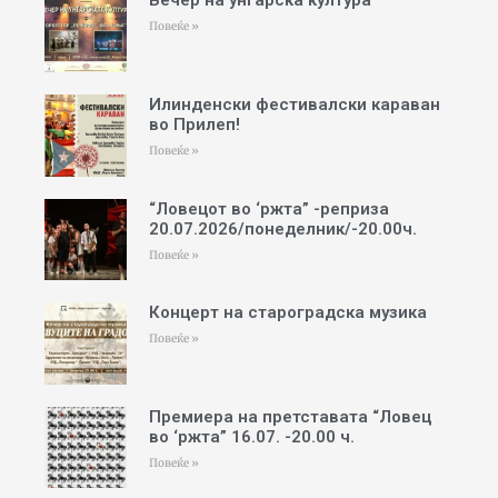
Вечер на унгарска култура
Повеќе »
Илинденски фестивалски караван
во Прилеп!
Повеќе »
“Ловецот во ‘ржта” -реприза
20.07.2026/понеделник/-20.00ч.
Повеќе »
Концерт на староградска музика
Повеќе »
Премиера на претставата “Ловец
во ‘ржта” 16.07. -20.00 ч.
Повеќе »