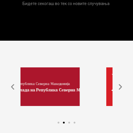
Бидете секогаш во тек со новите случувања