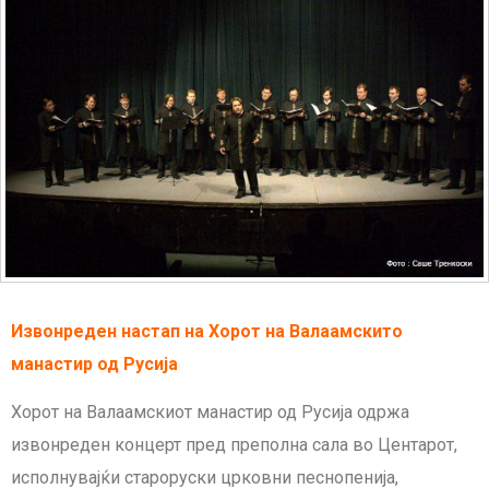
Извонреден настап на Хорот на Валаамскито
манастир од Русија
Хорот на Валаамскиот манастир од Русија одржа
извонреден концерт пред преполна сала во Центарот,
исполнувајќи староруски црковни песнопенија,