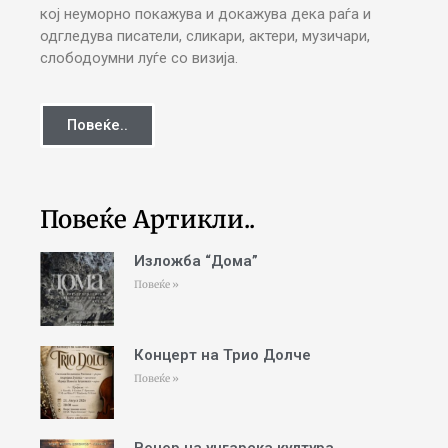
кој неуморно покажува и докажува дека раѓа и
одгледува писатели, сликари, актери, музичари,
слободоумни луѓе со визија.
Повеќе..
Повеќе Артикли..
Изложба “Дома”
Повеќе »
Концерт на Трио Долче
Повеќе »