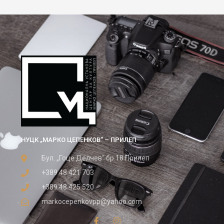
НУЦК „МАРКО ЦЕПЕНКОВ“ – ПРИЛЕП
Бул. „Гоце Делчев“ бр.18 Прилеп
+389 48 421 703
+389 48 425 520
markocepenkovpp@yahoo.com