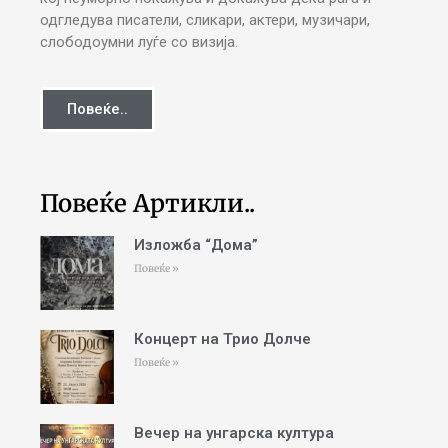
одгледува писатели, сликари, актери, музичари,
слободоумни луѓе со визија.
Повеќе..
Повеќе Артикли..
Изложба “Дома”
Повеќе »
Концерт на Трио Долче
Повеќе »
Вечер на унгарска култура