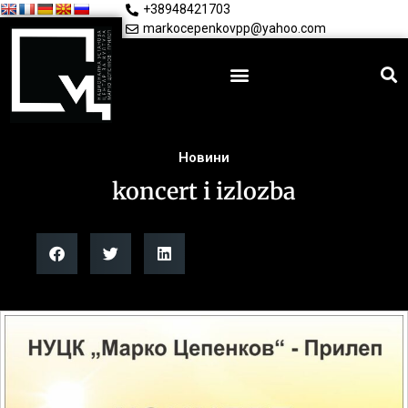
+38948421703
markocepenkovpp@yahoo.com
Новини
koncert i izlozba