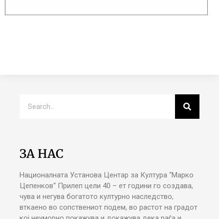
ЗА НАС
Националната Установа Центар за Култура “Марко
Цепенков“ Прилеп цели 40 – ет години го создава,
чува и негува богатото културно наследство,
вткаено во сопствениот подем, во растот на градот
кој неуморно покажува и докажува дека раѓа и