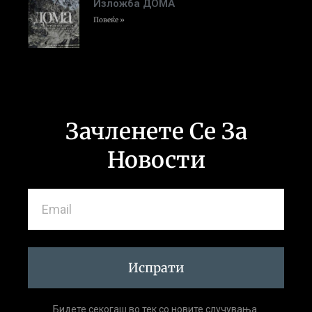
Изложба ДОМА
Повеќе »
Зачленете Се За
Новости
Испрати
Бидете секогаш во тек со новите случувања