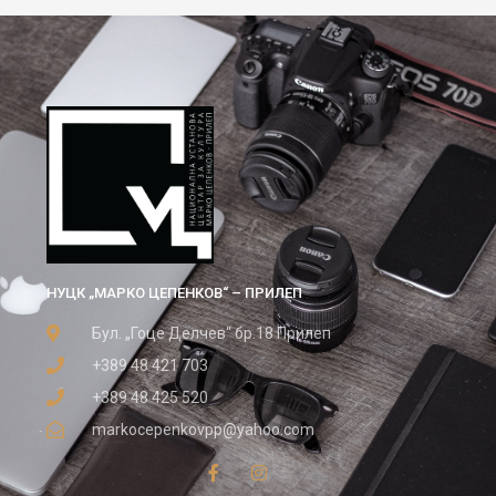
НУЦК „МАРКО ЦЕПЕНКОВ“ – ПРИЛЕП
Бул. „Гоце Делчев“ бр.18 Прилеп
+389 48 421 703
+389 48 425 520
markocepenkovpp@yahoo.com