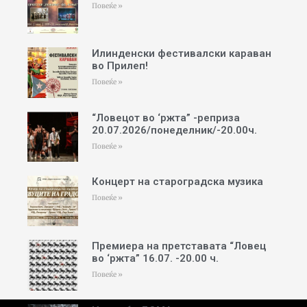
Повеќе »
Илинденски фестивалски караван
во Прилеп!
Повеќе »
“Ловецот во ‘ржта” -реприза
20.07.2026/понеделник/-20.00ч.
Повеќе »
Концерт на староградска музика
Повеќе »
Премиера на претставата “Ловец
во ‘ржта” 16.07. -20.00 ч.
Повеќе »