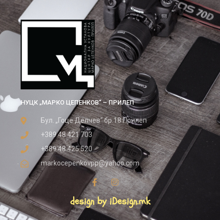
НУЦК „МАРКО ЦЕПЕНКОВ“ – ПРИЛЕП
Бул. „Гоце Делчев“ бр.18 Прилеп
+389 48 421 703
+389 48 425 520
markocepenkovpp@yahoo.com
design by iDesign.mk