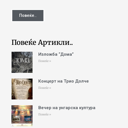
Повеќе..
Повеќе Артикли..
Изложба “Дома”
Повеќе »
Концерт на Трио Долче
Повеќе »
Вечер на унгарска култура
Повеќе »