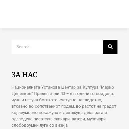
ЗА НАС
Националната Установа Центар за Култура “Марко
Цепенков“ Прилеп цели 40 – ет години го создава,
чува и негува богатото културно наследство,
вткаено во сопствениот подем, во растот на градот
кој неуморно покажува и докажува дека раѓа и
одгледува писатели, сликари, актери, музичари,
слободоумни луѓе со визија.