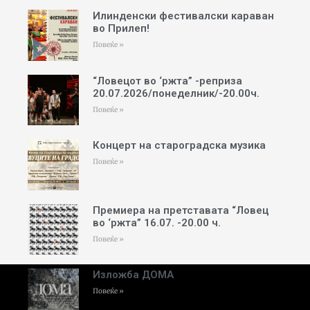
Илинденски фестивалски караван
во Прилеп!
Повеќе »
“Ловецот во ‘ржта” -реприза
20.07.2026/понеделник/-20.00ч.
Повеќе »
Концерт на староградска музика
Повеќе »
Премиера на претставата “Ловец
во ‘ржта” 16.07. -20.00 ч.
Повеќе »
Изложба ДОМА
Повеќе »