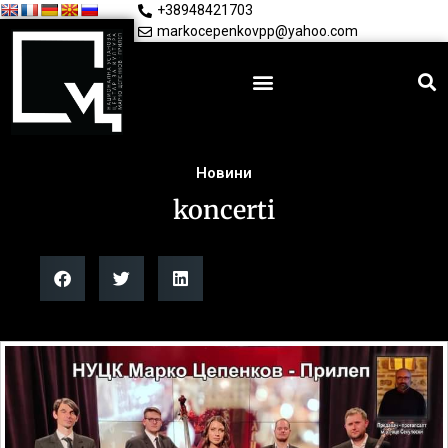
+38948421703
markocepenkovpp@yahoo.com
Новини
koncerti