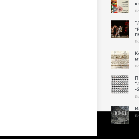
к
По
“
-
п
По
К
м
По
П
“
-
По
И
По