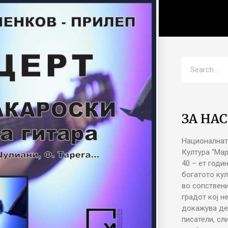
ЗА НАС
Националнат
Култура “Ма
40 – ет годи
богатото кул
во сопствени
градот кој н
докажува де
писатели, сл