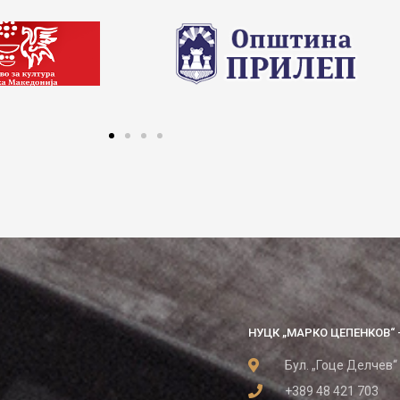
НУЦК „МАРКО ЦЕПЕНКОВ“ 
Бул. „Гоце Делчев“
+389 48 421 703