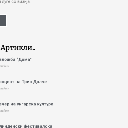
луѓе со визија.
 Артикли..
зложба “Дома”
веќе »
онцерт на Трио Долче
веќе »
ечер на унгарска култура
веќе »
линденски фестивалски