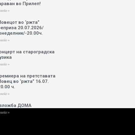
араван во Прилеп!
веќе »
Ловецот во ‘ржта”
реприза 20.07.2026/
онеделник/-20.00ч.
веќе »
онцерт на староградска
узика
веќе »
ремиера на претставата
Ловец во ‘ржта” 16.07.
20.00 ч.
веќе »
зложба ДОМА
веќе »