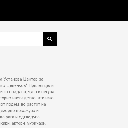
а Установа Центар за
рко Цепенков“ Прилеп цели
ни го создава, чува и негува
турно наследство, вткаено
от подем, во растот на
еуморно покажува и
ка раѓа и одгледува
икари, актери, музичари,