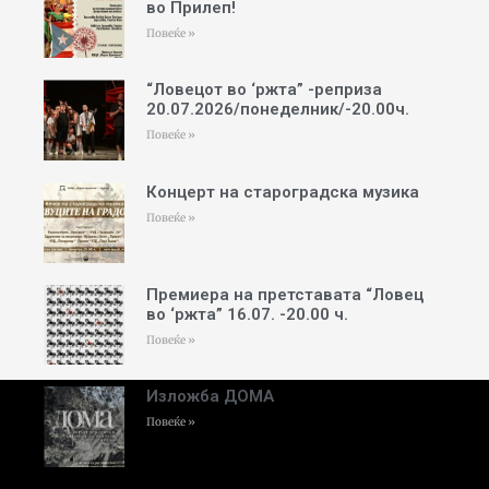
во Прилеп!
Повеќе »
“Ловецот во ‘ржта” -реприза
20.07.2026/понеделник/-20.00ч.
Повеќе »
Концерт на староградска музика
Повеќе »
Премиера на претставата “Ловец
во ‘ржта” 16.07. -20.00 ч.
Повеќе »
Изложба ДОМА
Повеќе »