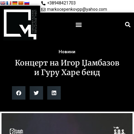
+38948421703
markocepenkovpp@yahoo.com
Новини
Концерт на Игор Џамбазов
и Гуру Харе бенд