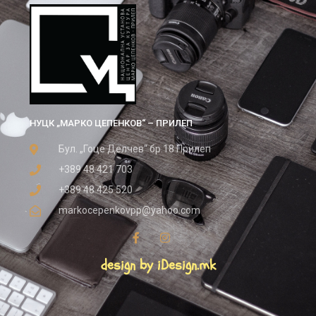
НУЦК „МАРКО ЦЕПЕНКОВ“ – ПРИЛЕП
Бул. „Гоце Делчев“ бр.18 Прилеп
+389 48 421 703
+389 48 425 520
markocepenkovpp@yahoo.com
design by iDesign.mk