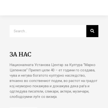
ЗА НАС
Националната Установа Центар за Култура “Марко
Цепенков“ Прилеп цели 40 – ет години го создава,
чува и негува богатото културно наследство,
вткаено во сопствениот подем, во растот на градот
кој неуморно покажува и докажува дека раѓа и
одгледува писатели, сликари, актери, музичари,
слободоумни луѓе со визија.