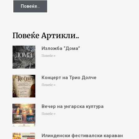
Повеќе..
Повеќе Артикли..
Изложба “Дома”
Повеќе »
Концерт на Трио Долче
Повеќе »
Вечер на унгарска култура
Повеќе »
Илинденски фестивалски караван