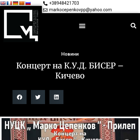
+38948421703
markocepenkovpp@yahoo.com
Новини
Концерт на К.У.Д. БИСЕР –
Кичево