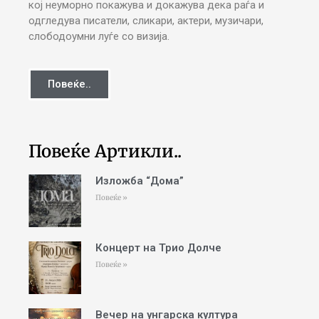
кој неуморно покажува и докажува дека раѓа и
одгледува писатели, сликари, актери, музичари,
слободоумни луѓе со визија.
Повеќе..
Повеќе Артикли..
Изложба “Дома”
Повеќе »
Концерт на Трио Долче
Повеќе »
Вечер на унгарска култура