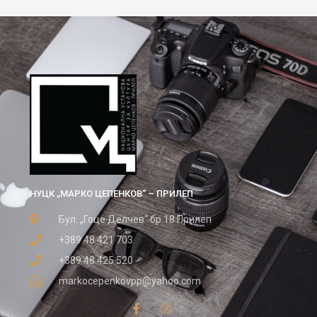
НУЦК „МАРКО ЦЕПЕНКОВ“ – ПРИЛЕП
Бул. „Гоце Делчев“ бр.18 Прилеп
+389 48 421 703
+389 48 425 520
markocepenkovpp@yahoo.com