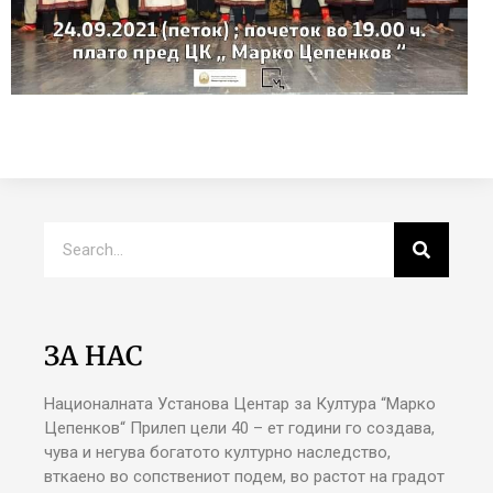
ЗА НАС
Националната Установа Центар за Култура “Марко
Цепенков“ Прилеп цели 40 – ет години го создава,
чува и негува богатото културно наследство,
вткаено во сопствениот подем, во растот на градот