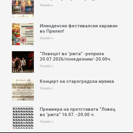
Повеќе »
Илинденски фестивалски караван
во Прилеп!
Повеќе »
“Ловецот во ‘ржта” -реприза
20.07.2026/понеделник/-20.00ч.
Повеќе »
Концерт на староградска музика
Повеќе »
Премиера на претставата “Ловец
во ‘ржта” 16.07. -20.00 ч.
Повеќе »