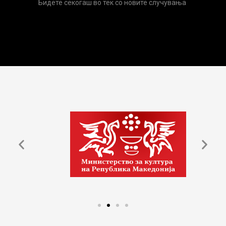
Бидете секогаш во тек со новите случувања