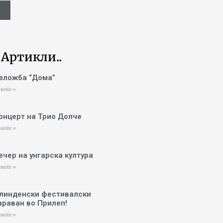
 Артикли..
зложба “Дома”
веќе »
онцерт на Трио Долче
веќе »
ечер на унгарска култура
веќе »
линденски фестивалски
араван во Прилеп!
веќе »