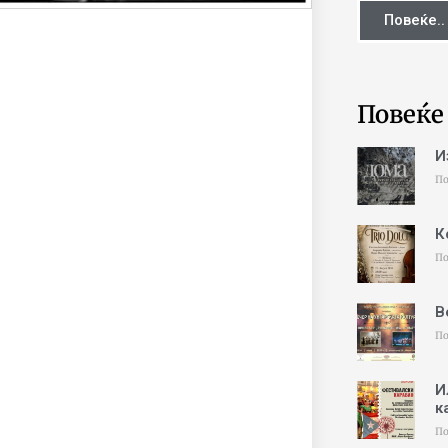
Повеќе..
Повеќе
И
По
К
По
В
По
И
к
По