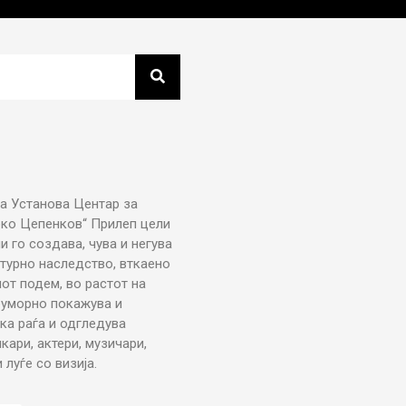
а Установа Центар за
рко Цепенков“ Прилеп цели
ни го создава, чува и негува
турно наследство, вткаено
от подем, во растот на
еуморно покажува и
ка раѓа и одгледува
икари, актери, музичари,
луѓе со визија.