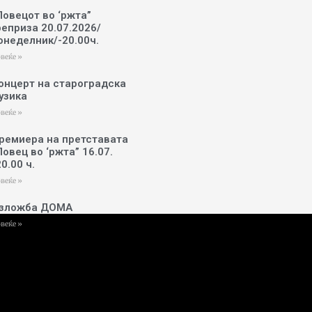
Ловецот во ‘ржта”
реприза 20.07.2026/
онеделник/-20.00ч.
веќе »
онцерт на староградска
узика
веќе »
ремиера на претставата
Ловец во ‘ржта” 16.07.
20.00 ч.
веќе »
зложба ДОМА
веќе »