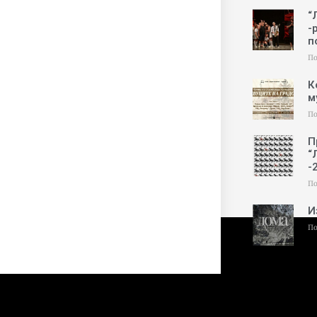
“
-
п
По
К
м
По
П
“
-
По
И
По