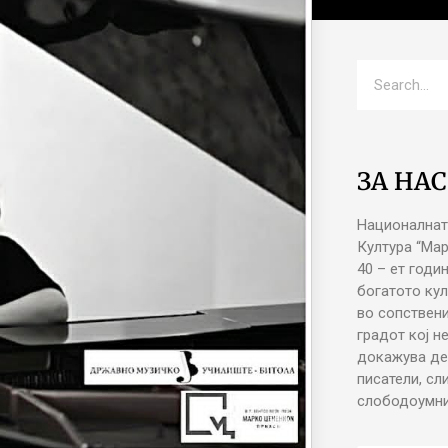
ЗА НАС
Националнат
Култура “Ма
40 – ет годи
богатото кул
во сопствени
градот кој н
докажува де
писатели, сл
слободоумни 