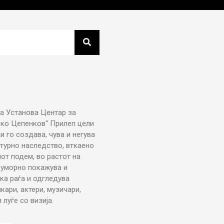
а Установа Центар за
рко Цепенков“ Прилеп цели
ни го создава, чува и негува
турно наследство, вткаено
от подем, во растот на
еуморно покажува и
ка раѓа и одгледува
икари, актери, музичари,
луѓе со визија.