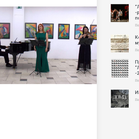
“
-
п
По
К
м
По
П
“
-
По
И
По