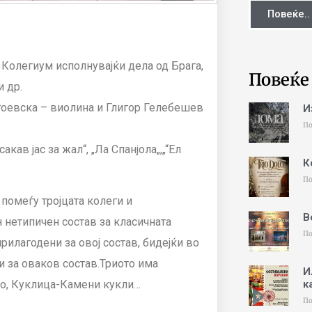
Повеќе..
 Колегиум исполнувајќи дела од Брага,
Повеќе
и др.
гоевска – виолина и Глигор Гелебешев
И
По
кав јас за жал“, „Ла Спанјола„,„“Ел
К
По
омеѓу тројцата колеги и
В
 нетипичен состав за класичната
По
рилагодени за овој состав, бидејќи во
и за оваков состав.Триото има
И
к
но, Куклица-Камени кукли…
По