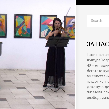
ЗА НАС
Националнат
Култура “Ма
40 – ет годи
богатото кул
во сопствени
градот кој н
докажува де
писатели, сл
слободоумни 