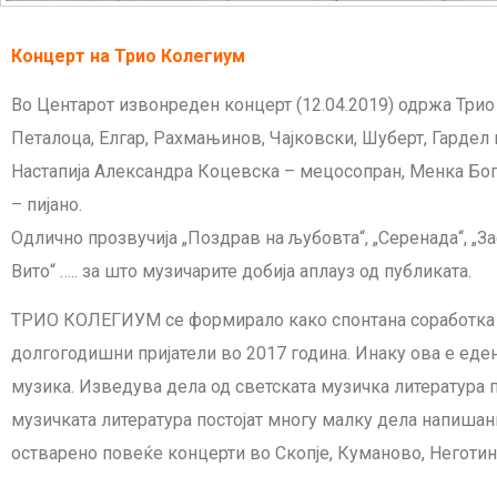
Концерт на Трио Колегиум
Во Центарот извонреден концерт (12.04.2019) одржа Трио
Петалоца, Елгар, Рахмањинов, Чајковски, Шуберт, Гардел 
Настапија Александра Коцевска – мецосопран, Менка Бо
– пијано.
Одлично прозвучија „Поздрав на љубовта“, „Серенада“, „Заса
Вито“ ….. за што музичарите добија аплауз од публиката.
ТРИО КОЛЕГИУМ се формирало како спонтана соработка п
долгогодишни пријатели во 2017 година. Инаку ова е еден
музика. Изведува дела од светската музичка литература п
музичката литература постојат многу малку дела напишан
остварено повеќе концерти во Скопје, Куманово, Неготи