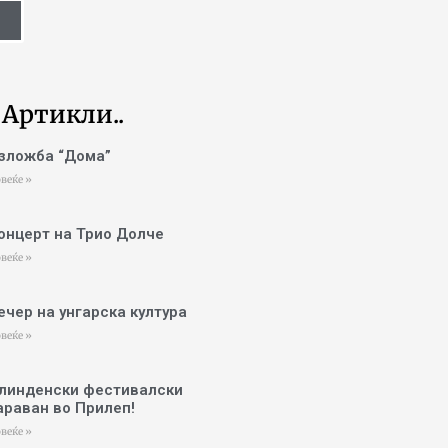
 Артикли..
зложба “Дома”
веќе »
онцерт на Трио Долче
веќе »
ечер на унгарска култура
веќе »
линденски фестивалски
араван во Прилеп!
веќе »