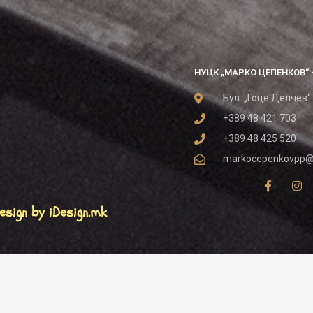
НУЦК „МАРКО ЦЕПЕНКОВ“ 
Бул. „Гоце Делчев“
+389 48 421 703
+389 48 425 520
markocepenkovpp@
esign by iDesign.mk