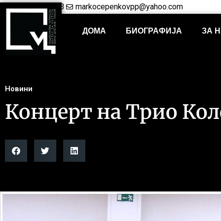
+38948421703
markocepenkovpp@yahoo.com
ДОМА
БИОГРАФИЈА
ЗА 
Новини
Концерт на Трио Ко