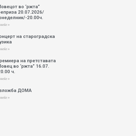
Ловецот во ‘ржта”
реприза 20.07.2026/
онеделник/-20.00ч.
веќе »
онцерт на староградска
узика
веќе »
ремиера на претставата
Ловец во ‘ржта” 16.07.
20.00 ч.
веќе »
зложба ДОМА
веќе »