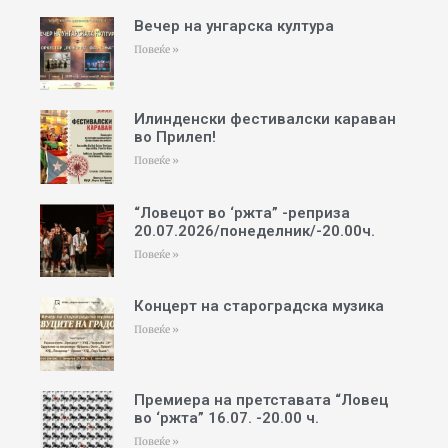
Вечер на унгарска култура
Повеќе »
Илинденски фестивалски караван
во Прилеп!
Повеќе »
“Ловецот во ‘ржта” -реприза
20.07.2026/понеделник/-20.00ч.
Повеќе »
Концерт на староградска музика
Повеќе »
Премиера на претставата “Ловец
во ‘ржта” 16.07. -20.00 ч.
Повеќе »