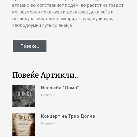
вткаено во сопствениот подем, во растот на градот
кој неуморно покажува и докажува дека раѓа и
одгледува писатели, сликари, актери, музичари,
слободоумни луѓе со визија.
Повеќе..
Повеќе Артикли..
Изложба “Дома”
Повеќе »
Концерт на Трио Долче
Повеќе »