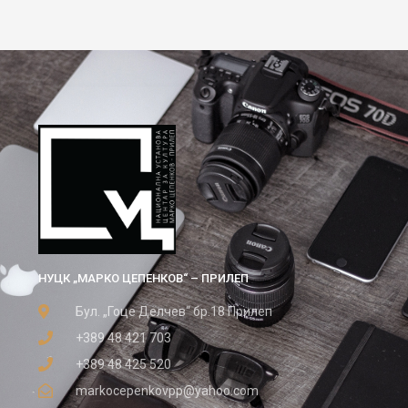
НУЦК „МАРКО ЦЕПЕНКОВ“ – ПРИЛЕП
Бул. „Гоце Делчев“ бр.18 Прилеп
+389 48 421 703
+389 48 425 520
markocepenkovpp@yahoo.com