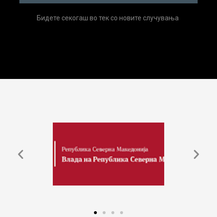
Бидете секогаш во тек со новите случувања