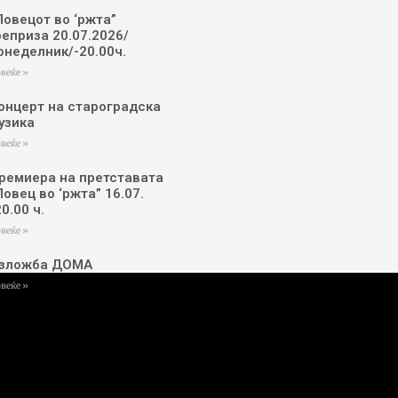
Ловецот во ‘ржта”
реприза 20.07.2026/
онеделник/-20.00ч.
веќе »
онцерт на староградска
узика
веќе »
ремиера на претставата
Ловец во ‘ржта” 16.07.
20.00 ч.
веќе »
зложба ДОМА
веќе »