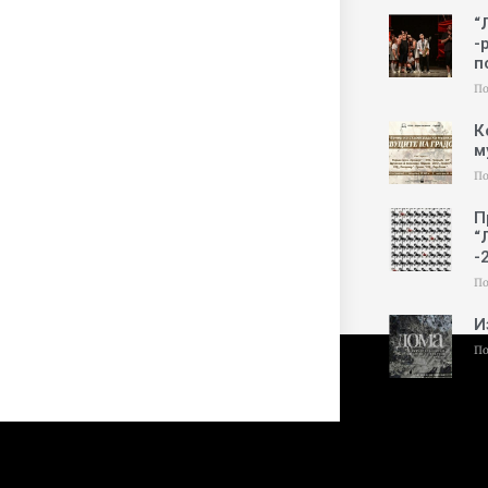
“
-
п
По
К
м
По
П
“
-
По
И
По