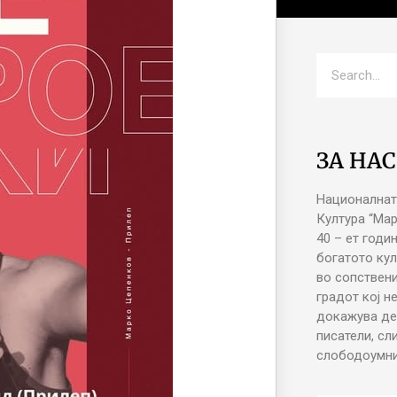
ЗА НАС
Националнат
Култура “Ма
40 – ет годи
богатото кул
во сопствени
градот кој н
докажува де
писатели, сл
слободоумни 