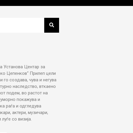
а Установа Центар за
рко Цепенков“ Прилеп цели
ни го создава, чува и негува
турно наследство, вткаено
от подем, во растот на
еуморно покажува и
ка раѓа и одгледува
икари, актери, музичари,
луѓе со визија.