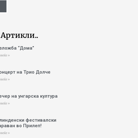
 Артикли..
зложба “Дома”
веќе »
онцерт на Трио Долче
веќе »
ечер на унгарска култура
веќе »
линденски фестивалски
араван во Прилеп!
веќе »