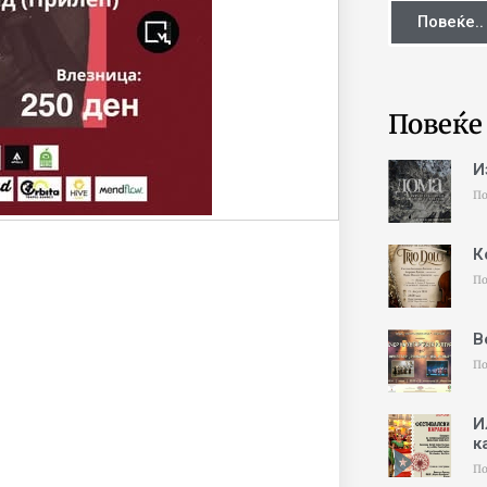
Повеќе..
Повеќе
И
По
К
По
В
По
И
к
По