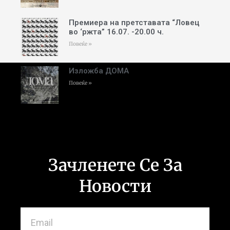
Премиера на претставата “Ловец
во ‘ржта” 16.07. -20.00 ч.
Повеќе »
Изложба ДОМА
Повеќе »
Зачленете Се За
Новости