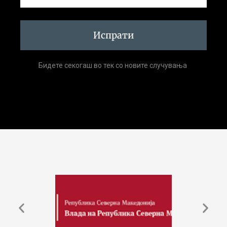
Испрати
Бидете секогаш во тек со новите случувања