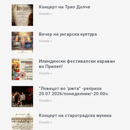
Концерт на Трио Долче
Повеќе »
Вечер на унгарска култура
Повеќе »
Илинденски фестивалски караван
во Прилеп!
Повеќе »
“Ловецот во ‘ржта” -реприза
20.07.2026/понеделник/-20.00ч.
Повеќе »
Концерт на староградска музика
Повеќе »