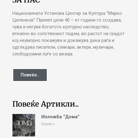
Националната Установа Центар за Култура “Марко
Цепенков“ Прилеп цели 40 – ет години го создава,
чува и негува богатото културно наследство,
вткаено во сопствениот подем, во растот на градот
кој неуморно покажува и докажува дека раѓа и
одгледува писатели, сликари, актери, музичари,
слободоумни луѓе со визија.
Повеќе..
Повеќе Артикли..
Изложба “Дома”
Повеќе »