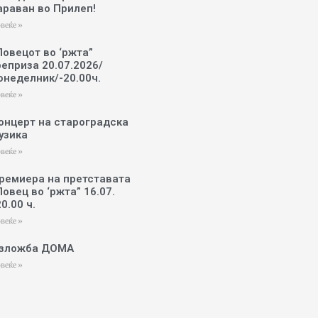
араван во Прилеп!
веќе »
Ловецот во ‘ржта”
реприза 20.07.2026/
онеделник/-20.00ч.
веќе »
онцерт на староградска
узика
веќе »
ремиера на претставата
Ловец во ‘ржта” 16.07.
20.00 ч.
веќе »
зложба ДОМА
веќе »