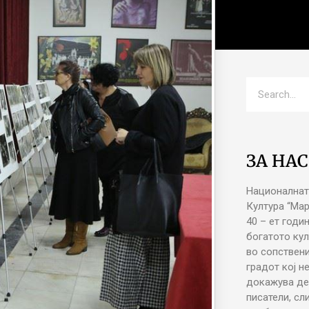
ЗА НАС
Националнат
Култура “Ма
40 – ет годи
богатото кул
во сопствени
градот кој н
докажува де
писатели, сл