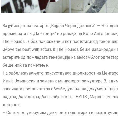
За јубилејот на театарот „Војдан Чернодрински“ – 70 годи
премиерата на „Лажговци“ во режија на Коле Ангеловски, п
The Hounds,. а беа прикажани и пет претстави од тековнио
„Move the beat with actors & The Hounds беше извонреден 
актерите од помладата генерација на анасамблот од театар
беше ноќ за паметење.
На одбележувањето присуствуваа директорот на Центаро
Илија Јованоски и заменик министерот за култура Владим
започната постапката за обезбедување на документација
надградба и доградба на објектот на НУЦК „Марко Цепенко
театарот.
– Со тоа, ве уверувам дека, овој талентиран и пожртвува