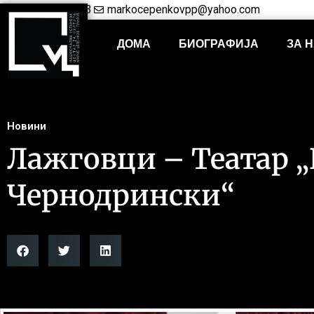
+38948421703
markocepenkovpp@yahoo.com
ДОМА
БИОГРАФИЈА
ЗА 
Новини
Лажговци – Театар „
Чернодрински“