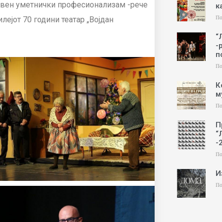
врвен уметнички професионализам -рече
к
По
ејот 70 години театар „Војдан
“
-
п
По
К
м
По
П
“
-
По
И
По