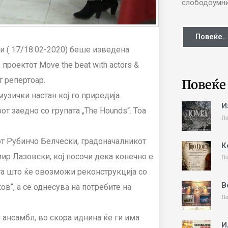
слободоумни 
Повеќе..
ни ( 17/18.02-2020) беше изведена
роектот Move the beat with actors &
т репертоар.
Повеќе
музички настан кој го приредија
И
от заедно со групата „
The Hounds
“. Тоа
По
т Рубинчо Белчески, градоначалникот
К
ир Лазовски, кој посочи дека конечно е
По
та што ќе овозможи реконструкција со
В
в“, а се однесува на потребите на
По
н ансамбл, во скора иднина ќе ги има
И