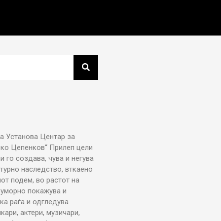
а Установа Центар за
рко Цепенков“ Прилеп цели
ни го создава, чува и негува
турно наследство, вткаено
от подем, во растот на
еуморно покажува и
ка раѓа и одгледува
икари, актери, музичари,