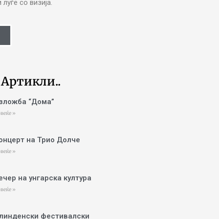
луѓе со визија.
 Артикли..
зложба “Дома”
веќе »
онцерт на Трио Долче
веќе »
ечер на унгарска култура
веќе »
линденски фестивалски