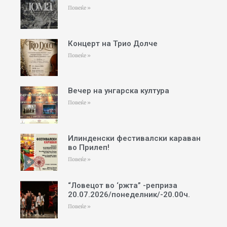
Повеќе »
Концерт на Трио Долче
Повеќе »
Вечер на унгарска култура
Повеќе »
Илинденски фестивалски караван
во Прилеп!
Повеќе »
“Ловецот во ‘ржта” -реприза
20.07.2026/понеделник/-20.00ч.
Повеќе »