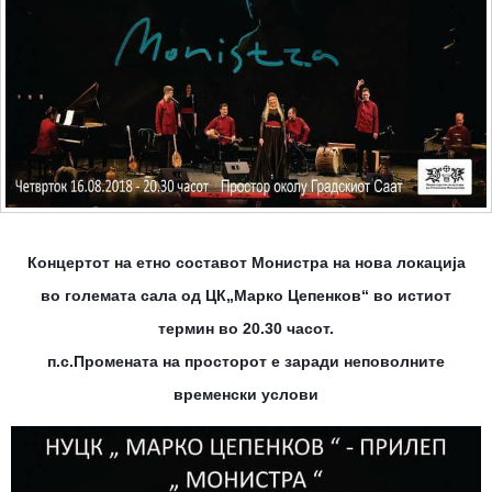
Концертот на етно составот Монистра на нова локација
во големата сала од ЦК„Марко Цепенков“ во истиот
термин во 20.30 часот.
п.с.Промената на просторот е заради неповолните
временски услови