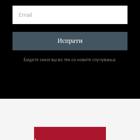
Испрати
Бидете секогаш во тек со новите случувања