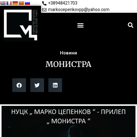
+38948421703
markocepenkovpp@yahoo.com
Новини
МОНИСТРА