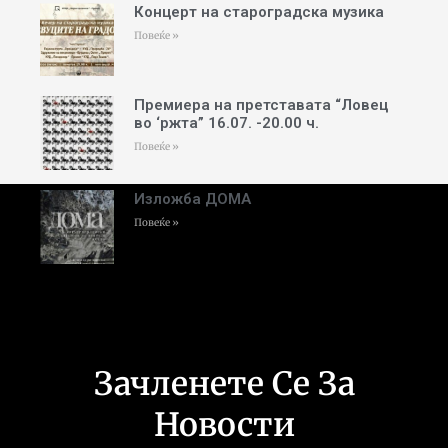
Концерт на староградска музика
Повеќе »
Премиера на претставата “Ловец
во ‘ржта” 16.07. -20.00 ч.
Повеќе »
Изложба ДОМА
Повеќе »
Зачленете Се За
Новости