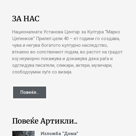
ЗА НАС
Националната Установа Центар за Култура “Марко
Цепенков“ Прилеп цели 40 – ет години го создава,
чува и негува богатото културно наследство,
вткаено во сопствениот подем, во растот на градот
кој неуморно покажува и докажува дека раѓа и
одгледува писатели, сликари, актери, музичари,
слободоумни луѓе со визија.
Повеќе..
Повеќе Артикли..
Изложба “Дома”