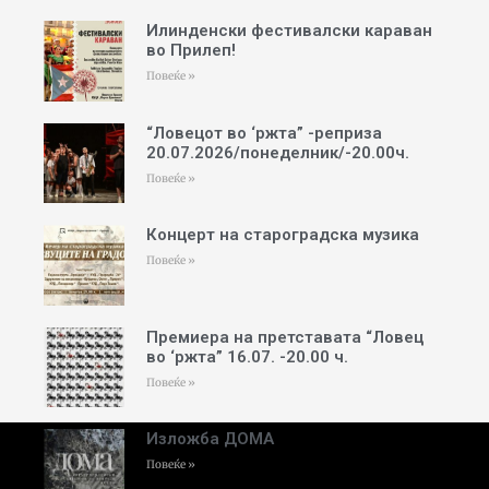
Илинденски фестивалски караван
во Прилеп!
Повеќе »
“Ловецот во ‘ржта” -реприза
20.07.2026/понеделник/-20.00ч.
Повеќе »
Концерт на староградска музика
Повеќе »
Премиера на претставата “Ловец
во ‘ржта” 16.07. -20.00 ч.
Повеќе »
Изложба ДОМА
Повеќе »