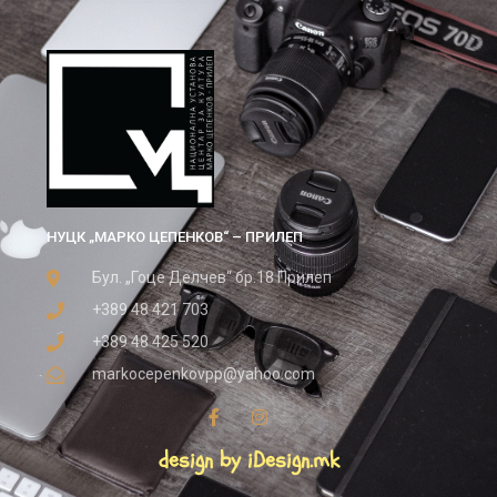
НУЦК „МАРКО ЦЕПЕНКОВ“ – ПРИЛЕП
Бул. „Гоце Делчев“ бр.18 Прилеп
+389 48 421 703
+389 48 425 520
markocepenkovpp@yahoo.com
design by iDesign.mk