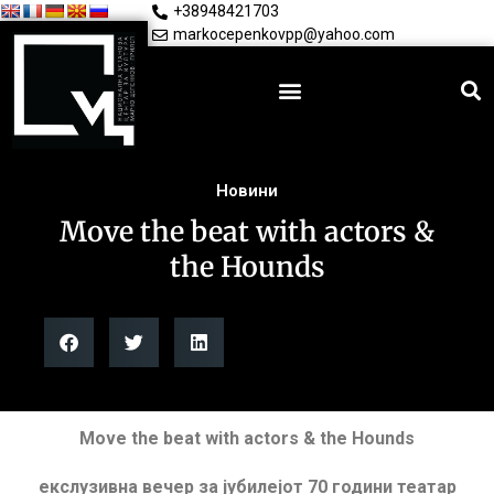
+38948421703
markocepenkovpp@yahoo.com
Новини
Move the beat with actors &
the Hounds
Move the beat with actors & the Hounds
екслузивна вечер за јубилејот 70 години театар