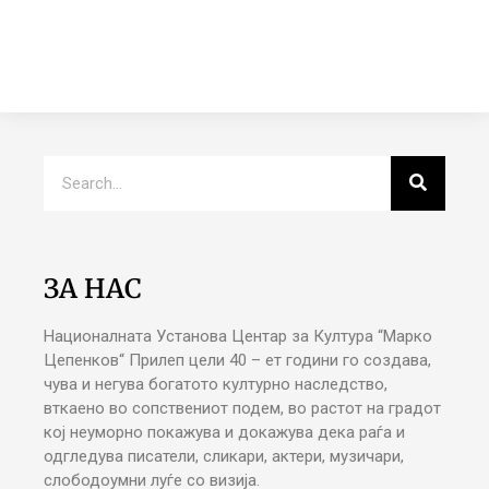
ЗА НАС
Националната Установа Центар за Култура “Марко
Цепенков“ Прилеп цели 40 – ет години го создава,
чува и негува богатото културно наследство,
вткаено во сопствениот подем, во растот на градот
кој неуморно покажува и докажува дека раѓа и
одгледува писатели, сликари, актери, музичари,
слободоумни луѓе со визија.