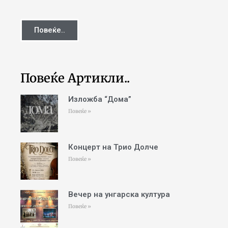
Повеќе..
Повеќе Артикли..
Изложба “Дома”
Повеќе »
Концерт на Трио Долче
Повеќе »
Вечер на унгарска култура
Повеќе »