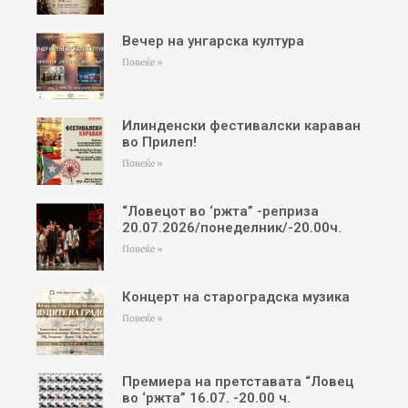
Вечер на унгарска култура
Повеќе »
Илинденски фестивалски караван
во Прилеп!
Повеќе »
“Ловецот во ‘ржта” -реприза
20.07.2026/понеделник/-20.00ч.
Повеќе »
Концерт на староградска музика
Повеќе »
Премиера на претставата “Ловец
во ‘ржта” 16.07. -20.00 ч.