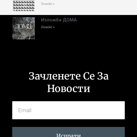
Повеќе »
Изложба ДОМА
Повеќе »
Зачленете Се За
Новости
Испрати