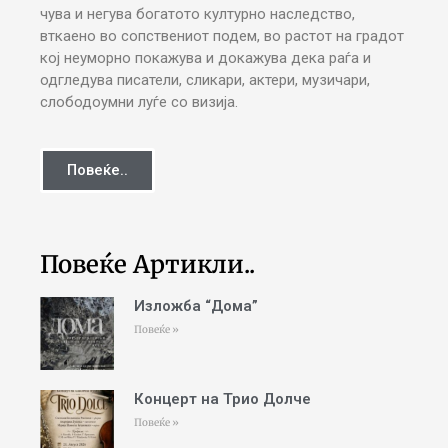
чува и негува богатото културно наследство,
вткаено во сопствениот подем, во растот на градот
кој неуморно покажува и докажува дека раѓа и
одгледува писатели, сликари, актери, музичари,
слободоумни луѓе со визија.
Повеќе..
Повеќе Артикли..
Изложба “Дома”
Повеќе »
Концерт на Трио Долче
Повеќе »