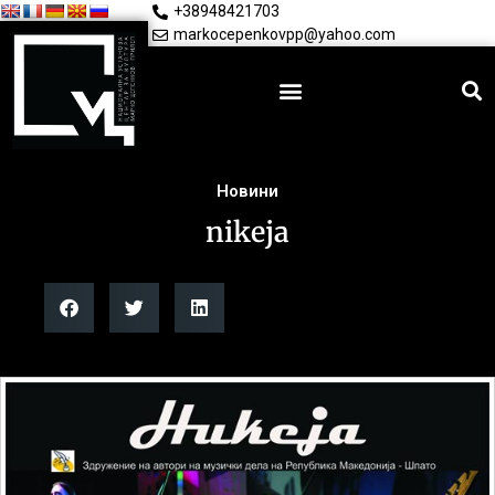
+38948421703
markocepenkovpp@yahoo.com
Новини
nikeja