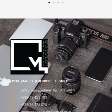
НУЦК „МАРКО ЦЕПЕНКОВ“ – ПРИЛЕП
Бул. „Гоце Делчев“ бр.18 Прилеп
+389 48 421 703
+389 48 425 520
markocepenkovpp@yahoo.com