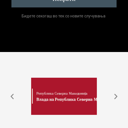
Бидете секогаш во тек со новите случувања