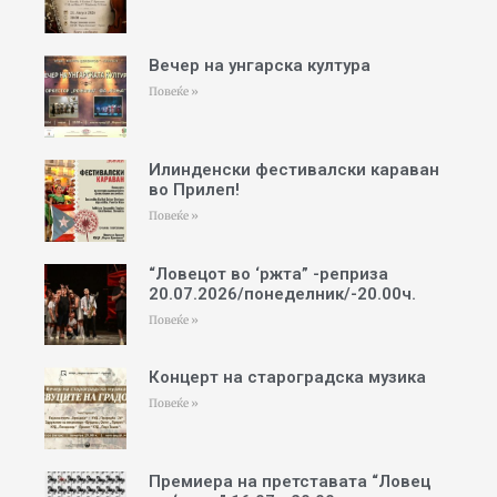
Вечер на унгарска култура
Повеќе »
Илинденски фестивалски караван
во Прилеп!
Повеќе »
“Ловецот во ‘ржта” -реприза
20.07.2026/понеделник/-20.00ч.
Повеќе »
Концерт на староградска музика
Повеќе »
Премиера на претставата “Ловец