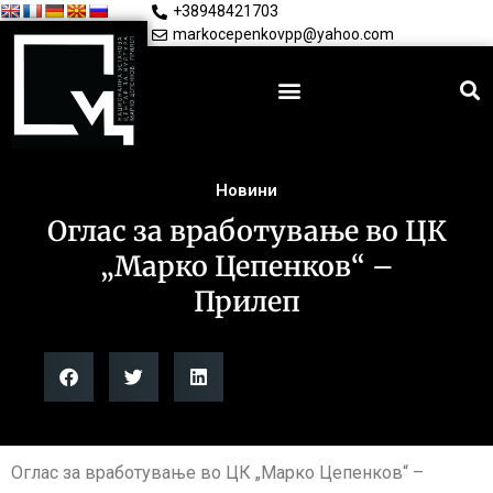
+38948421703
markocepenkovpp@yahoo.com
Новини
Оглас за вработување во ЦК
„Марко Цепенков“ –
Прилеп
Оглас за вработување во ЦК „Марко Цепенков“ –