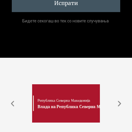
Испрати
Бидете секогаш во тек со новите случувања