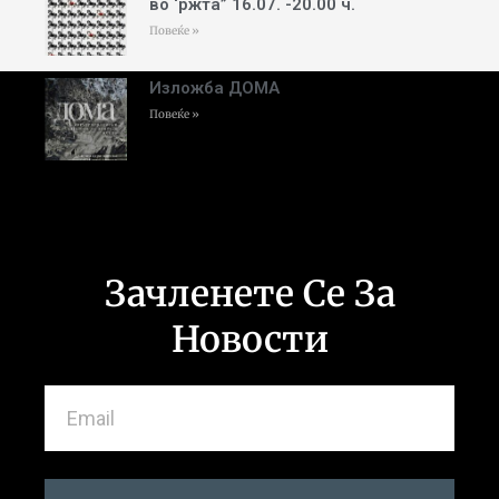
во ‘ржта” 16.07. -20.00 ч.
Повеќе »
Изложба ДОМА
Повеќе »
Зачленете Се За
Новости