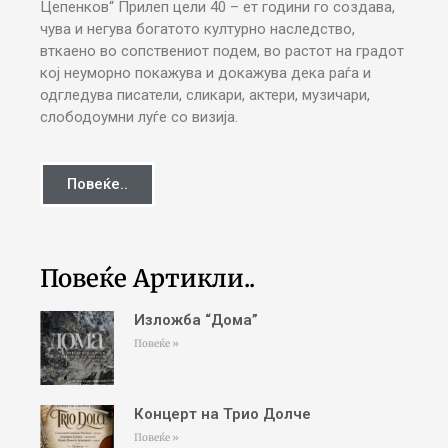
Цепенков“ Прилеп цели 40 – ет години го создава,
чува и негува богатото културно наследство,
вткаено во сопствениот подем, во растот на градот
кој неуморно покажува и докажува дека раѓа и
одгледува писатели, сликари, актери, музичари,
слободоумни луѓе со визија.
Повеќе..
Повеќе Артикли..
Изложба “Дома”
Повеќе »
Концерт на Трио Долче
Повеќе »