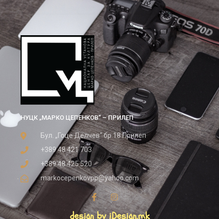
НУЦК „МАРКО ЦЕПЕНКОВ“ – ПРИЛЕП
Бул. „Гоце Делчев“ бр.18 Прилеп
+389 48 421 703
+389 48 425 520
markocepenkovpp@yahoo.com
design by iDesign.mk