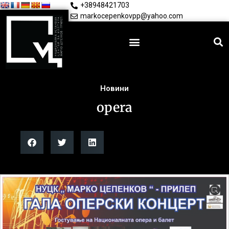
+38948421703
markocepenkovpp@yahoo.com
Новини
opera