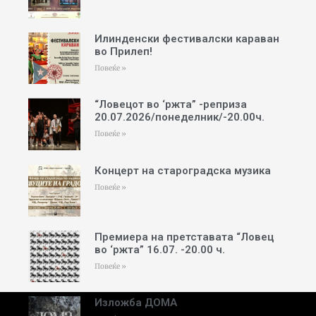
Илинденски фестивалски караван
во Прилеп!
Повеќе »
“Ловецот во ‘ржта” -реприза
20.07.2026/понеделник/-20.00ч.
Повеќе »
Концерт на староградска музика
Повеќе »
Премиера на претставата “Ловец
во ‘ржта” 16.07. -20.00 ч.
Повеќе »
Изложба ДОМА