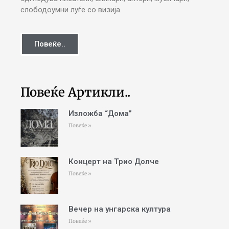
слободоумни луѓе со визија.
Повеќе..
Повеќе Артикли..
Изложба “Дома”
Повеќе »
Концерт на Трио Долче
Повеќе »
Вечер на унгарска култура
Повеќе »