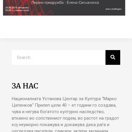
ЗА НАС
Националната Установа Центар за Култура “Марко
Цепенков“ Прилеп цели 40 – ет години го создава,
чува и негува богатото културно наследство,
вткаено во сопствениот подем, во растот на градот
кој неуморно покажува и докажува дека раѓа и
одгледува писатели, сликари, актери, музичари,