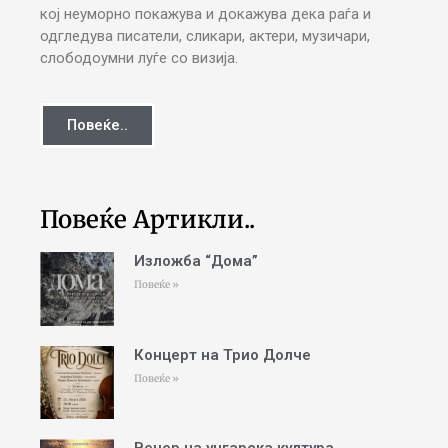
кој неуморно покажува и докажува дека раѓа и
одгледува писатели, сликари, актери, музичари,
слободоумни луѓе со визија.
Повеќе..
Повеќе Артикли..
Изложба “Дома”
Повеќе »
Концерт на Трио Долче
Повеќе »