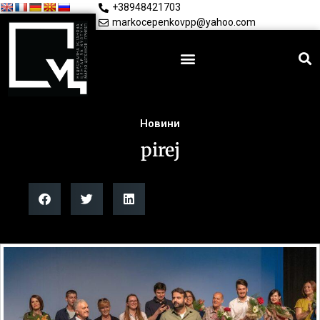
+38948421703
markocepenkovpp@yahoo.com
Новини
pirej