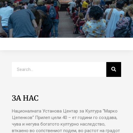
ЗА НАС
Националната Установа Центар за Култура “Марко
Цепенков“ Прилеп цели 40 – ет години го создава,
чува и негува богатото културно наследство,
вткаено во сопствениот подем, во растот на градот