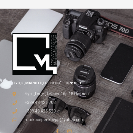
НУЦК „МАРКО ЦЕПЕНКОВ“ – ПРИЛЕП
Бул. „Гоце Делчев“ бр.18 Прилеп
+389 48 421 703
+389 48 425 520
markocepenkovpp@yahoo.com