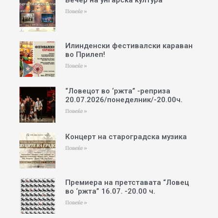
Вечер на унгарска култура
Повеќе »
Илинденски фестивалски караван
во Прилеп!
Повеќе »
“Ловецот во ‘ржта” -реприза
20.07.2026/понеделник/-20.00ч.
Повеќе »
Концерт на староградска музика
Повеќе »
Премиера на претставата “Ловец
во ‘ржта” 16.07. -20.00 ч.
Повеќе »