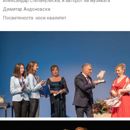
Александар Степанулески, и авторот на музиката
Димитар Андоновски.
Посветеноста носи квалитет.