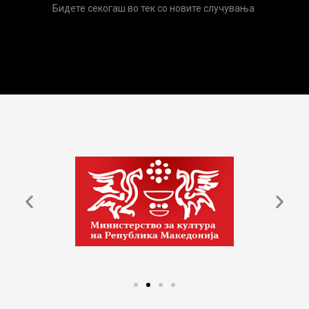
Бидете секогаш во тек со новите случувања