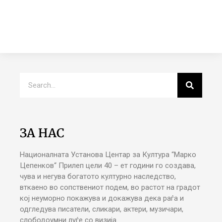
ЗА НАС
Националната Установа Центар за Култура “Марко
Цепенков“ Прилеп цели 40 – ет години го создава,
чува и негува богатото културно наследство,
вткаено во сопствениот подем, во растот на градот
кој неуморно покажува и докажува дека раѓа и
одгледува писатели, сликари, актери, музичари,
слободоумни луѓе со визија.