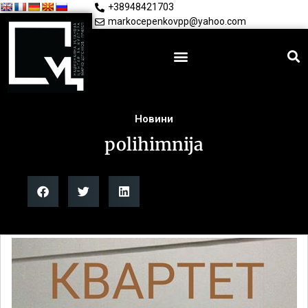
+38948421703
markocepenkovpp@yahoo.com
Новини
polihimnija