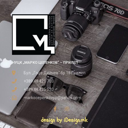
НУЦК „МАРКО ЦЕПЕНКОВ“ – ПРИЛЕП
Бул. „Гоце Делчев“ бр.18 Прилеп
+389 48 421 703
+389 48 425 520
markocepenkovpp@yahoo.com
design by iDesign.mk