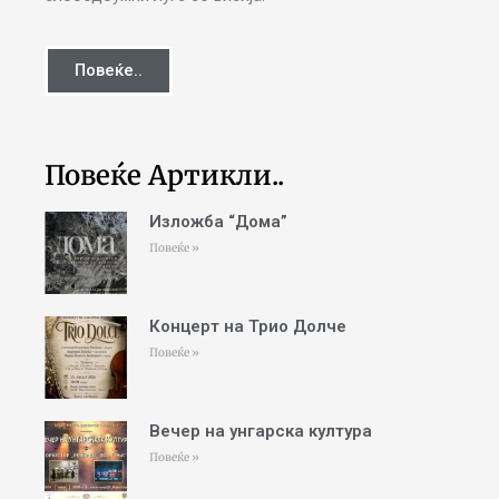
Повеќе..
Повеќе Артикли..
Изложба “Дома”
Повеќе »
Концерт на Трио Долче
Повеќе »
Вечер на унгарска култура
Повеќе »