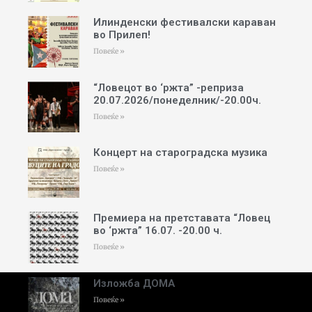
Илинденски фестивалски караван
во Прилеп!
Повеќе »
“Ловецот во ‘ржта” -реприза
20.07.2026/понеделник/-20.00ч.
Повеќе »
Концерт на староградска музика
Повеќе »
Премиера на претставата “Ловец
во ‘ржта” 16.07. -20.00 ч.
Повеќе »
Изложба ДОМА
Повеќе »