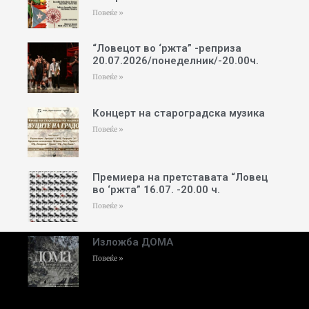
Повеќе »
“Ловецот во ‘ржта” -реприза
20.07.2026/понеделник/-20.00ч.
Повеќе »
Концерт на староградска музика
Повеќе »
Премиера на претставата “Ловец
во ‘ржта” 16.07. -20.00 ч.
Повеќе »
Изложба ДОМА
Повеќе »