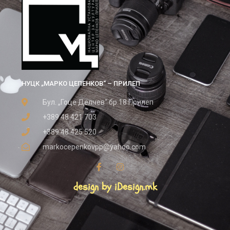
НУЦК „МАРКО ЦЕПЕНКОВ“ – ПРИЛЕП
Бул. „Гоце Делчев“ бр.18 Прилеп
+389 48 421 703
+389 48 425 520
markocepenkovpp@yahoo.com
design by iDesign.mk