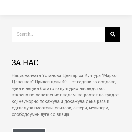
ЗА НАС
Националната Установа Центар за Култура “Марко
Цепенков“ Прилеп цели 40 – ет години го создава,
чува и негува богатото културно наследство,
вткаено во сопствениот подем, во растот на градот
кој неуморно покажува и докажува дека раѓа и
одгледува писатели, сликари, актери, музичари,
слободоумни луѓе со визија.