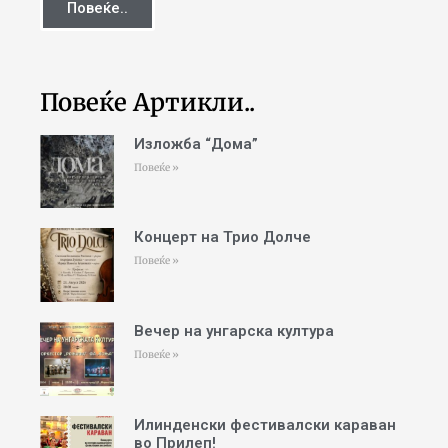
Повеќе..
Повеќе Артикли..
Изложба “Дома”
Повеќе »
Концерт на Трио Долче
Повеќе »
Вечер на унгарска култура
Повеќе »
Илинденски фестивалски караван
во Прилеп!