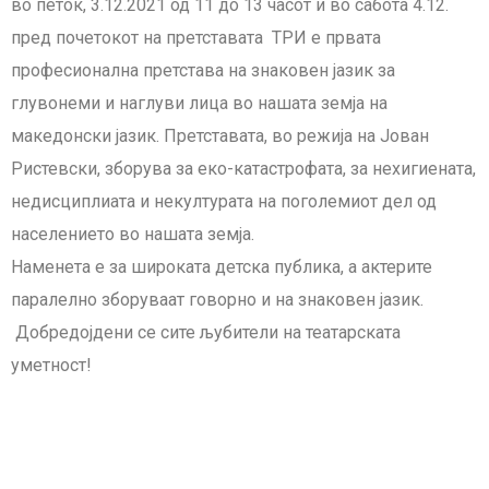
во петок, 3.12.2021 од 11 до 13 часот и во сабота 4.12.
пред почетокот на претставата ТРИ е првата
професионална претстава на знаковен јазик за
глувонеми и наглуви лица во нашата земја на
македонски јазик. Претставата
,
во режија на Јован
Ристевски, зборува за еко-катастрофата, за нехигиената,
недисциплиата и некултурата на поголемиот дел од
населението во нашата земја.
Наменета е за широката детска публика, а актерите
паралелно зборуваат говорно и на знаковен јазик.
Добредојдени се сите љубители на театарската
уметност!