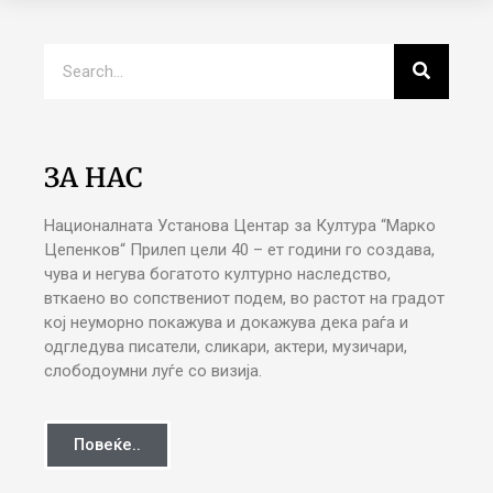
ЗА НАС
Националната Установа Центар за Култура “Марко
Цепенков“ Прилеп цели 40 – ет години го создава,
чува и негува богатото културно наследство,
вткаено во сопствениот подем, во растот на градот
кој неуморно покажува и докажува дека раѓа и
одгледува писатели, сликари, актери, музичари,
слободоумни луѓе со визија.
Повеќе..