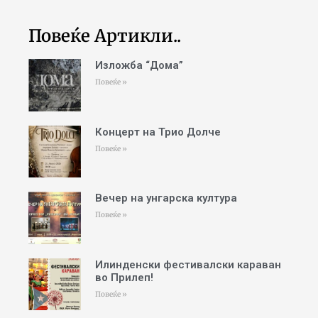
Повеќе Артикли..
Изложба “Дома”
Повеќе »
Концерт на Трио Долче
Повеќе »
Вечер на унгарска култура
Повеќе »
Илинденски фестивалски караван
во Прилеп!
Повеќе »