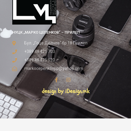
НУЦК „МАРКО ЦЕПЕНКОВ“ – ПРИЛЕП
Бул. „Гоце Делчев“ бр.18 Прилеп
+389 48 421 703
+389 48 425 520
markocepenkovpp@yahoo.com
design by iDesign.mk