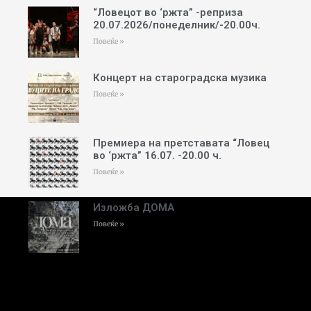
“Ловецот во ‘ржта” -реприза
20.07.2026/понеделник/-20.00ч.
Повеќе »
Концерт на староградска музика
Повеќе »
Премиера на претставата “Ловец
во ‘ржта” 16.07. -20.00 ч.
Повеќе »
Изложба ДОМА
Повеќе »