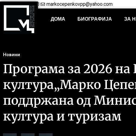
+38948421703
markocepenkovpp@yahoo.com
ДОМА
БИОГРАФИЈА
ЗА 
Новини
Програма за 2026 на
култура„Марко Цепе
поддржана од Минис
култура и туризам