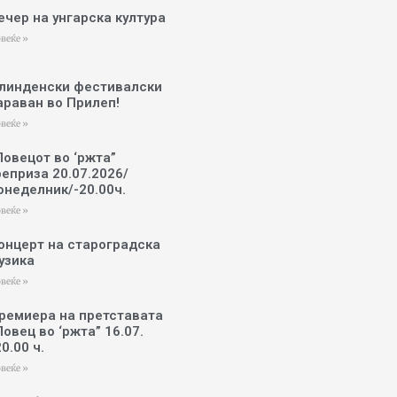
ечер на унгарска култура
веќе »
линденски фестивалски
араван во Прилеп!
веќе »
Ловецот во ‘ржта”
реприза 20.07.2026/
онеделник/-20.00ч.
веќе »
онцерт на староградска
узика
веќе »
ремиера на претставата
Ловец во ‘ржта” 16.07.
20.00 ч.
веќе »