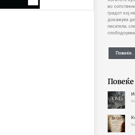
во сопствени
градот кој н
докажува де
писатели, сл
слободоумни 
Повеќе..
Повеќе
И
По
К
По