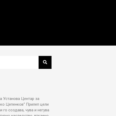
а Установа Центар за
рко Цепенков“ Прилеп цели
ни го создава, чува и негува
турно наследство, вткаено