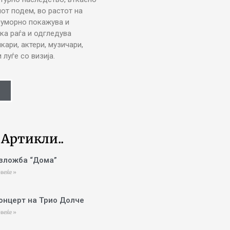
от подем, во растот на
еуморно покажува и
ка раѓа и одгледува
икари, актери, музичари,
луѓе со визија.
 Артикли..
зложба “Дома”
веќе »
онцерт на Трио Долче
веќе »