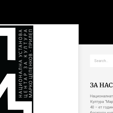
ЗА НАС
Националнат
Култура “Ма
40 – ет годи
богатото кул