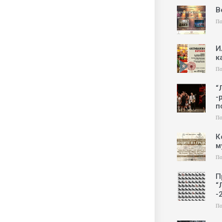
В
По
И
к
По
“
-
п
По
К
м
По
П
“
-
По