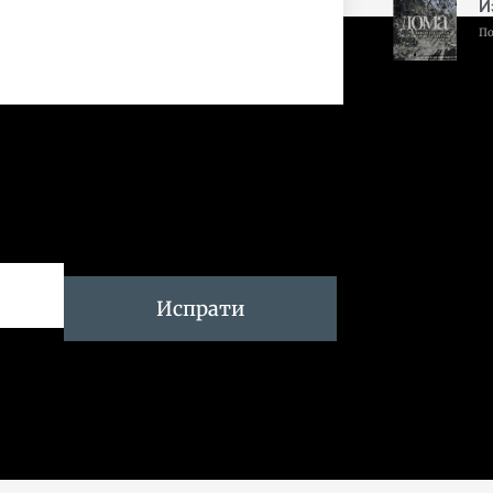
И
По
Испрати