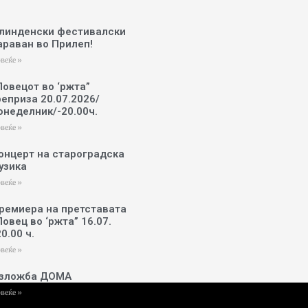
линденски фестивалски
араван во Прилеп!
веќе »
Ловецот во ‘ржта”
реприза 20.07.2026/
онеделник/-20.00ч.
веќе »
онцерт на староградска
узика
веќе »
ремиера на претставата
Ловец во ‘ржта” 16.07.
20.00 ч.
веќе »
зложба ДОМА
веќе »