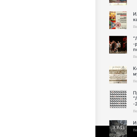
И
к
По
“
-
п
По
К
м
По
П
“
-
По
И
По