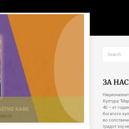
ЗА НАС
Националнат
Култура “Ма
40 – ет годи
богатото кул
во сопствени
градот кој н