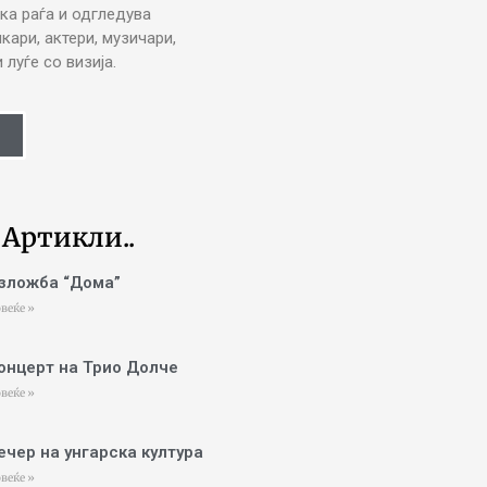
ка раѓа и одгледува
икари, актери, музичари,
луѓе со визија.
 Артикли..
зложба “Дома”
веќе »
онцерт на Трио Долче
веќе »
ечер на унгарска култура
веќе »