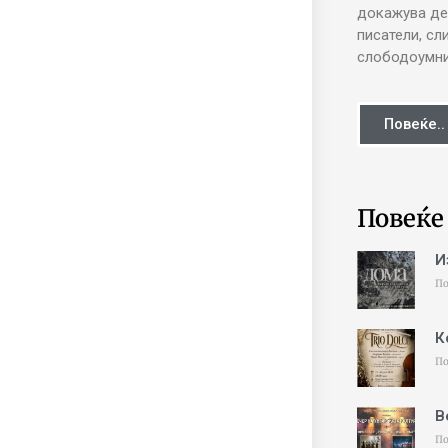
докажува де
писатели, сл
слободоумни 
Повеќе..
Повеќе
И
По
К
По
В
По