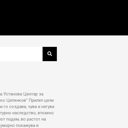
а Установа Центар за
рко Цепенков“ Прилеп цели
ни го создава, чува и негува
турно наследство, вткаено
от подем, во растот на
еуморно покажува и